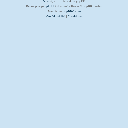
Aero
style developed for phpBB
Développé par
phpBB
® Forum Software © phpBB Limited
Traduit par
phpBB-fr.com
Confidentialité
|
Conditions