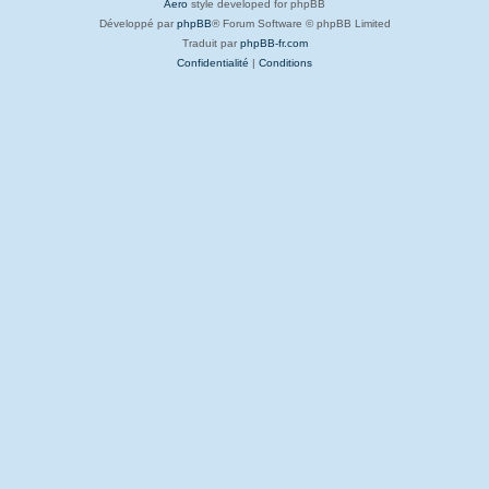
Aero
style developed for phpBB
Développé par
phpBB
® Forum Software © phpBB Limited
Traduit par
phpBB-fr.com
Confidentialité
|
Conditions