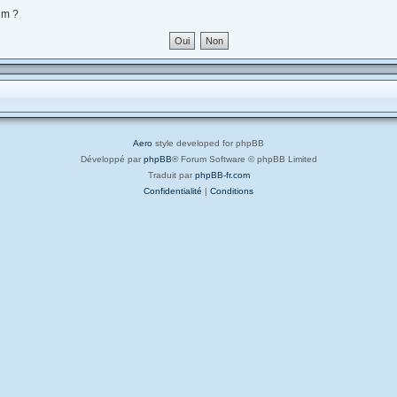
um ?
Aero
style developed for phpBB
Développé par
phpBB
® Forum Software © phpBB Limited
Traduit par
phpBB-fr.com
Confidentialité
|
Conditions