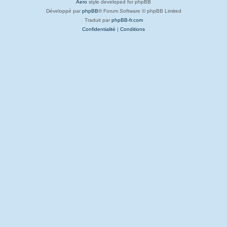
Aero
style developed for phpBB
Développé par
phpBB
® Forum Software © phpBB Limited
Traduit par
phpBB-fr.com
Confidentialité
|
Conditions