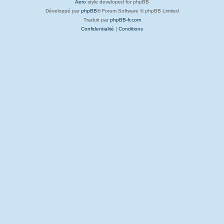
Aero
style developed for phpBB
Développé par
phpBB
® Forum Software © phpBB Limited
Traduit par
phpBB-fr.com
Confidentialité
|
Conditions