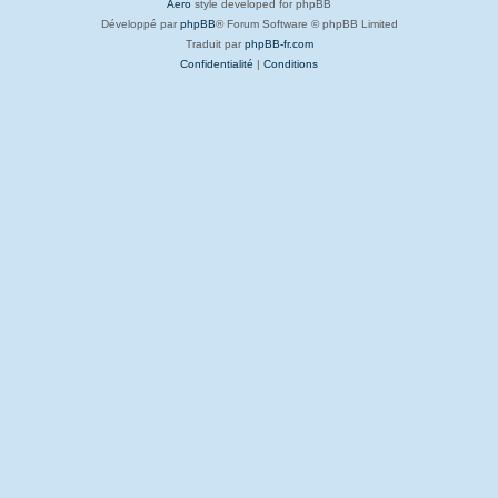
Aero
style developed for phpBB
Développé par
phpBB
® Forum Software © phpBB Limited
Traduit par
phpBB-fr.com
Confidentialité
|
Conditions