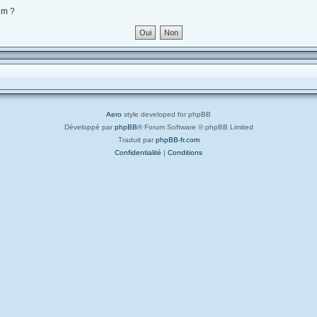
um ?
Aero
style developed for phpBB
Développé par
phpBB
® Forum Software © phpBB Limited
Traduit par
phpBB-fr.com
Confidentialité
|
Conditions