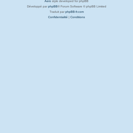
Aero
style developed for phpBB
Développé par
phpBB
® Forum Software © phpBB Limited
Traduit par
phpBB-fr.com
Confidentialité
|
Conditions