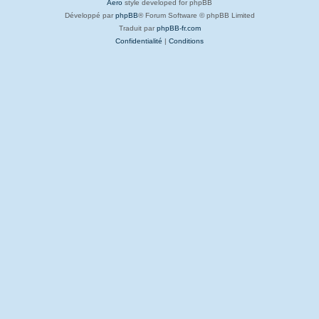
Aero
style developed for phpBB
Développé par
phpBB
® Forum Software © phpBB Limited
Traduit par
phpBB-fr.com
Confidentialité
|
Conditions