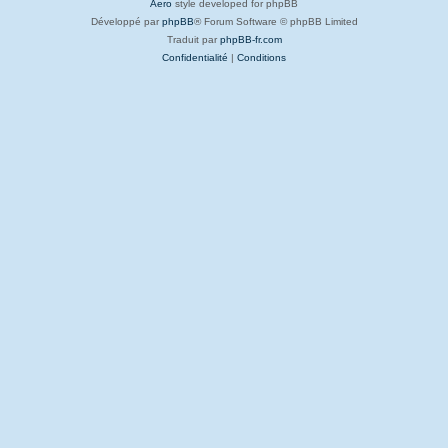
Aero
style developed for phpBB
Développé par
phpBB
® Forum Software © phpBB Limited
Traduit par
phpBB-fr.com
Confidentialité
|
Conditions