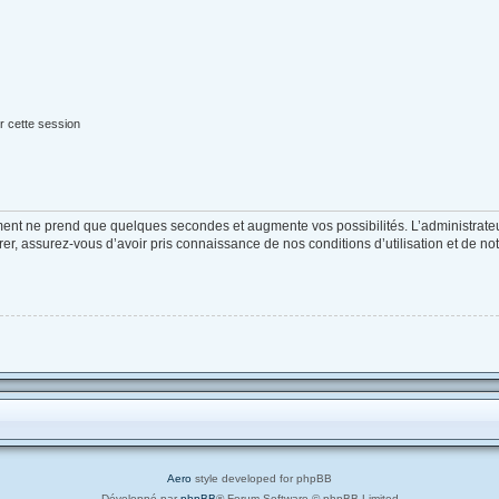
r cette session
ement ne prend que quelques secondes et augmente vos possibilités. L’administrat
, assurez-vous d’avoir pris connaissance de nos conditions d’utilisation et de notre
Aero
style developed for phpBB
Développé par
phpBB
® Forum Software © phpBB Limited