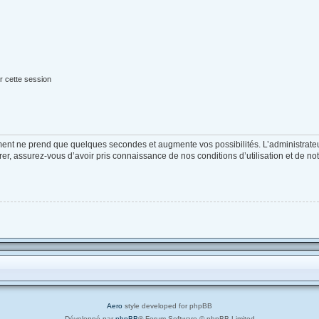
r cette session
ement ne prend que quelques secondes et augmente vos possibilités. L’administrat
, assurez-vous d’avoir pris connaissance de nos conditions d’utilisation et de notre
Aero
style developed for phpBB
Développé par
phpBB
® Forum Software © phpBB Limited