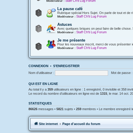
Staff Ch'ti Lug Forum
Modérateur :
La pause café
Rubrique spécial Hors Sujet. On parle de tout et de r
Staff Ch'ti Lug Forum
Modérateur :
Astuces
Avec quelques briques on peut faire de belle chose. 
Staff Ch'ti Lug Forum
Modérateur :
Je me présente
Pour les nouveaux inscrit, merci de vous présenter ic
Staff Ch'ti Lug Forum
Modérateur :
CONNEXION
•
S’ENREGISTRER
Nom d’utilisateur :
Mot de passe :
QUI EST EN LIGNE
Au total il y a
359
utilisateurs en ligne : 1 enregistré, 0 invisible et 358 in
Le record du nombre d’utilisateurs en ligne est de
1315
, le mar. 14 oct. 
STATISTIQUES
86626
messages •
5821
sujets •
259
membres • Le membre enregistré le
Site internet
Page d'accueil du forum