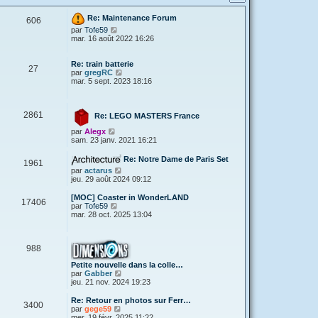
Re: Maintenance Forum
606
V
par
Tofe59
o
mar. 16 août 2022 16:26
i
r
l
Re: train batterie
27
e
V
par
gregRC
d
o
mar. 5 sept. 2023 18:16
e
i
r
r
n
l
2861
i
e
Re: LEGO MASTERS France
e
d
V
par
Alegx
r
e
o
sam. 23 janv. 2021 16:21
m
r
i
e
n
r
s
i
Re: Notre Dame de Paris Set
1961
l
s
e
V
par
actarus
e
a
r
o
jeu. 29 août 2024 09:12
d
g
m
i
e
e
e
r
[MOC] Coaster in WonderLAND
r
s
17406
l
V
par
Tofe59
n
s
e
o
mar. 28 oct. 2025 13:04
i
a
d
i
e
g
e
r
r
e
r
l
m
n
988
e
e
i
d
s
e
Petite nouvelle dans la colle…
e
s
r
V
par
Gabber
r
a
m
o
jeu. 21 nov. 2024 19:23
n
g
e
i
i
e
s
r
e
Re: Retour en photos sur Ferr…
3400
s
l
r
V
par
gege59
a
e
m
o
mer. 19 févr. 2025 11:22