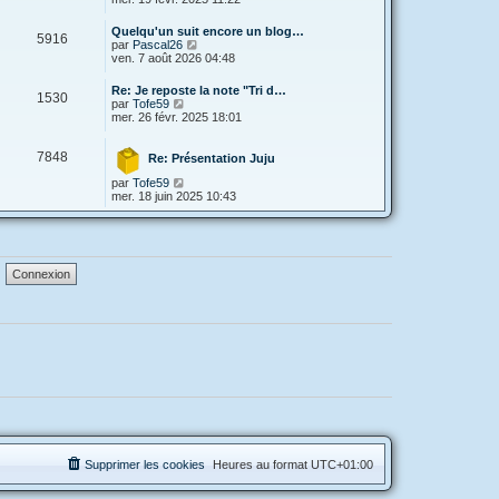
g
d
e
i
e
e
s
r
Quelqu'un suit encore un blog…
r
s
5916
l
V
par
Pascal26
n
a
e
o
ven. 7 août 2026 04:48
i
g
d
i
e
e
e
r
r
Re: Je reposte la note "Tri d…
r
1530
l
V
m
par
Tofe59
n
e
o
e
mer. 26 févr. 2025 18:01
i
d
i
s
e
e
r
s
r
r
7848
l
a
Re: Présentation Juju
m
n
e
g
e
i
V
par
Tofe59
d
e
s
e
o
mer. 18 juin 2025 10:43
e
s
r
i
r
a
m
r
n
g
e
l
i
e
s
e
e
s
d
r
a
e
m
g
r
e
e
n
s
i
s
e
a
r
g
m
e
e
s
s
a
g
e
Supprimer les cookies
Heures au format
UTC+01:00