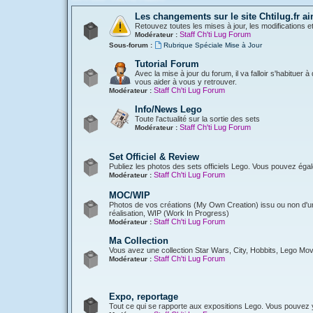
Les changements sur le site Chtilug.fr ai
Retouvez toutes les mises à jour, les modifications e
Staff Ch'ti Lug Forum
Modérateur :
Sous-forum :
Rubrique Spéciale Mise à Jour
Tutorial Forum
Avec la mise à jour du forum, il va falloir s'habituer
vous aider à vous y retrouver.
Staff Ch'ti Lug Forum
Modérateur :
Info/News Lego
Toute l'actualité sur la sortie des sets
Staff Ch'ti Lug Forum
Modérateur :
Set Officiel & Review
Publiez les photos des sets officiels Lego. Vous pouvez éga
Staff Ch'ti Lug Forum
Modérateur :
MOC/WIP
Photos de vos créations (My Own Creation) issu ou non d'une
réalisation, WIP (Work In Progress)
Staff Ch'ti Lug Forum
Modérateur :
Ma Collection
Vous avez une collection Star Wars, City, Hobbits, Lego Mov
Staff Ch'ti Lug Forum
Modérateur :
Expo, reportage
Tout ce qui se rapporte aux expositions Lego. Vous pouvez