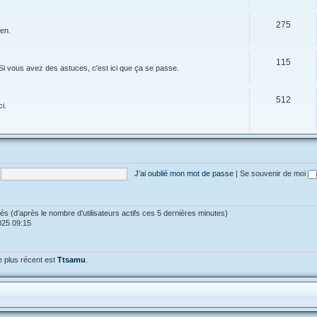
275
ien.
115
Si vous avez des astuces, c'est ici que ça se passe.
512
i.
J’ai oublié mon mot de passe
|
Se souvenir de moi
vités (d’après le nombre d’utilisateurs actifs ces 5 dernières minutes)
2025 09:15
 plus récent est
Ttsamu
.