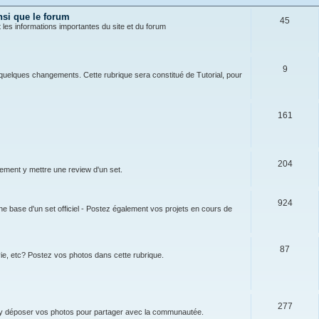
nsi que le forum
45
t les informations importantes du site et du forum
9
 à quelques changements. Cette rubrique sera constitué de Tutorial, pour
161
204
lement y mettre une review d'un set.
924
 base d'un set officiel - Postez également vos projets en cours de
87
ie, etc? Postez vos photos dans cette rubrique.
277
 y déposer vos photos pour partager avec la communautée.