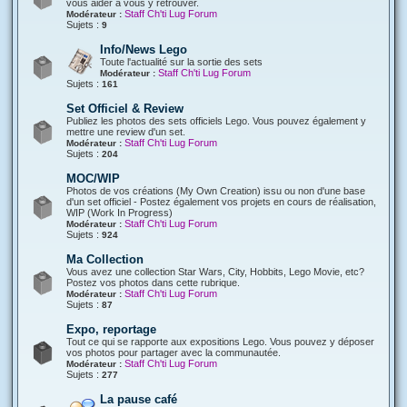
vous aider à vous y retrouver.
Staff Ch'ti Lug Forum
Modérateur :
Sujets :
9
Info/News Lego
Toute l'actualité sur la sortie des sets
Staff Ch'ti Lug Forum
Modérateur :
Sujets :
161
Set Officiel & Review
Publiez les photos des sets officiels Lego. Vous pouvez également y
mettre une review d'un set.
Staff Ch'ti Lug Forum
Modérateur :
Sujets :
204
MOC/WIP
Photos de vos créations (My Own Creation) issu ou non d'une base
d'un set officiel - Postez également vos projets en cours de réalisation,
WIP (Work In Progress)
Staff Ch'ti Lug Forum
Modérateur :
Sujets :
924
Ma Collection
Vous avez une collection Star Wars, City, Hobbits, Lego Movie, etc?
Postez vos photos dans cette rubrique.
Staff Ch'ti Lug Forum
Modérateur :
Sujets :
87
Expo, reportage
Tout ce qui se rapporte aux expositions Lego. Vous pouvez y déposer
vos photos pour partager avec la communautée.
Staff Ch'ti Lug Forum
Modérateur :
Sujets :
277
La pause café