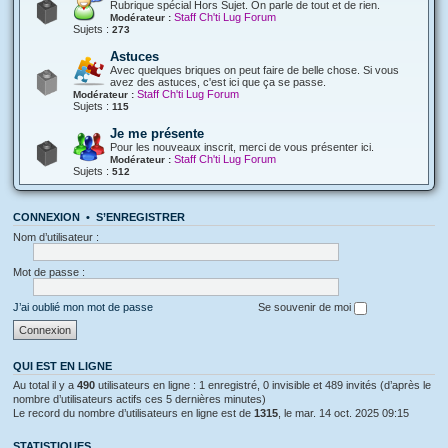
Rubrique spécial Hors Sujet. On parle de tout et de rien.
Staff Ch'ti Lug Forum
Modérateur :
Sujets :
273
Astuces
Avec quelques briques on peut faire de belle chose. Si vous
avez des astuces, c'est ici que ça se passe.
Staff Ch'ti Lug Forum
Modérateur :
Sujets :
115
Je me présente
Pour les nouveaux inscrit, merci de vous présenter ici.
Staff Ch'ti Lug Forum
Modérateur :
Sujets :
512
CONNEXION
•
S’ENREGISTRER
Nom d’utilisateur :
Mot de passe :
J’ai oublié mon mot de passe
Se souvenir de moi
QUI EST EN LIGNE
Au total il y a
490
utilisateurs en ligne : 1 enregistré, 0 invisible et 489 invités (d’après le
nombre d’utilisateurs actifs ces 5 dernières minutes)
Le record du nombre d’utilisateurs en ligne est de
1315
, le mar. 14 oct. 2025 09:15
STATISTIQUES