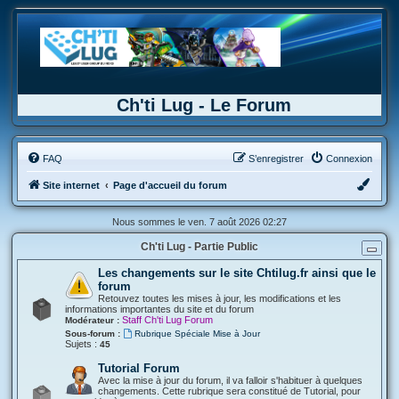
Ch'ti Lug - Le Forum
FAQ
S’enregistrer
Connexion
Site internet
Page d'accueil du forum
Nous sommes le ven. 7 août 2026 02:27
Ch'ti Lug - Partie Public
Les changements sur le site Chtilug.fr ainsi que le
forum
Retouvez toutes les mises à jour, les modifications et les
informations importantes du site et du forum
Staff Ch'ti Lug Forum
Modérateur :
Sous-forum :
Rubrique Spéciale Mise à Jour
Sujets :
45
Tutorial Forum
Avec la mise à jour du forum, il va falloir s'habituer à quelques
changements. Cette rubrique sera constitué de Tutorial, pour