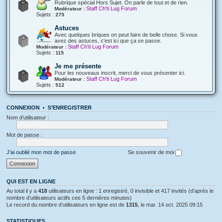
Rubrique spécial Hors Sujet. On parle de tout et de rien.
Staff Ch'ti Lug Forum
Modérateur :
Sujets :
275
Astuces
Avec quelques briques on peut faire de belle chose. Si vous
avez des astuces, c'est ici que ça se passe.
Staff Ch'ti Lug Forum
Modérateur :
Sujets :
115
Je me présente
Pour les nouveaux inscrit, merci de vous présenter ici.
Staff Ch'ti Lug Forum
Modérateur :
Sujets :
512
CONNEXION
•
S’ENREGISTRER
Nom d’utilisateur :
Mot de passe :
J’ai oublié mon mot de passe
Se souvenir de moi
QUI EST EN LIGNE
Au total il y a
418
utilisateurs en ligne : 1 enregistré, 0 invisible et 417 invités (d’après le
nombre d’utilisateurs actifs ces 5 dernières minutes)
Le record du nombre d’utilisateurs en ligne est de
1315
, le mar. 14 oct. 2025 09:15
STATISTIQUES