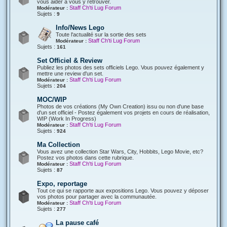
vous aider à vous y retrouver.
Staff Ch'ti Lug Forum
Modérateur :
Sujets :
9
Info/News Lego
Toute l'actualité sur la sortie des sets
Staff Ch'ti Lug Forum
Modérateur :
Sujets :
161
Set Officiel & Review
Publiez les photos des sets officiels Lego. Vous pouvez également y
mettre une review d'un set.
Staff Ch'ti Lug Forum
Modérateur :
Sujets :
204
MOC/WIP
Photos de vos créations (My Own Creation) issu ou non d'une base
d'un set officiel - Postez également vos projets en cours de réalisation,
WIP (Work In Progress)
Staff Ch'ti Lug Forum
Modérateur :
Sujets :
924
Ma Collection
Vous avez une collection Star Wars, City, Hobbits, Lego Movie, etc?
Postez vos photos dans cette rubrique.
Staff Ch'ti Lug Forum
Modérateur :
Sujets :
87
Expo, reportage
Tout ce qui se rapporte aux expositions Lego. Vous pouvez y déposer
vos photos pour partager avec la communautée.
Staff Ch'ti Lug Forum
Modérateur :
Sujets :
277
La pause café