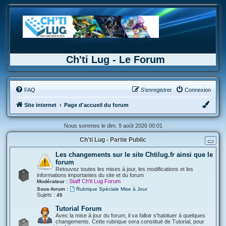
Ch'ti Lug - Le Forum
FAQ
S’enregistrer
Connexion
Site internet
Page d'accueil du forum
Nous sommes le dim. 9 août 2026 00:01
Ch'ti Lug - Partie Public
Les changements sur le site Chtilug.fr ainsi que le
forum
Retouvez toutes les mises à jour, les modifications et les
informations importantes du site et du forum
Staff Ch'ti Lug Forum
Modérateur :
Sous-forum :
Rubrique Spéciale Mise à Jour
Sujets :
45
Tutorial Forum
Avec la mise à jour du forum, il va falloir s'habituer à quelques
changements. Cette rubrique sera constitué de Tutorial, pour