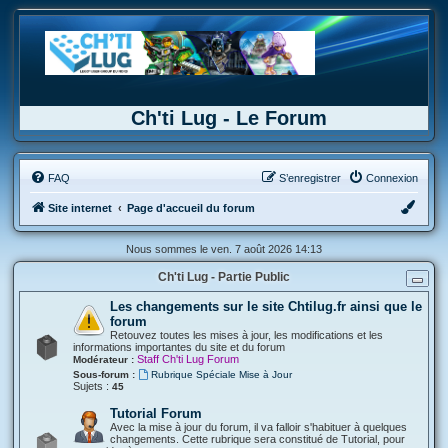
Ch'ti Lug - Le Forum
FAQ
S’enregistrer
Connexion
Site internet
Page d'accueil du forum
Nous sommes le ven. 7 août 2026 14:13
Ch'ti Lug - Partie Public
Les changements sur le site Chtilug.fr ainsi que le
forum
Retouvez toutes les mises à jour, les modifications et les
informations importantes du site et du forum
Staff Ch'ti Lug Forum
Modérateur :
Sous-forum :
Rubrique Spéciale Mise à Jour
Sujets :
45
Tutorial Forum
Avec la mise à jour du forum, il va falloir s'habituer à quelques
changements. Cette rubrique sera constitué de Tutorial, pour