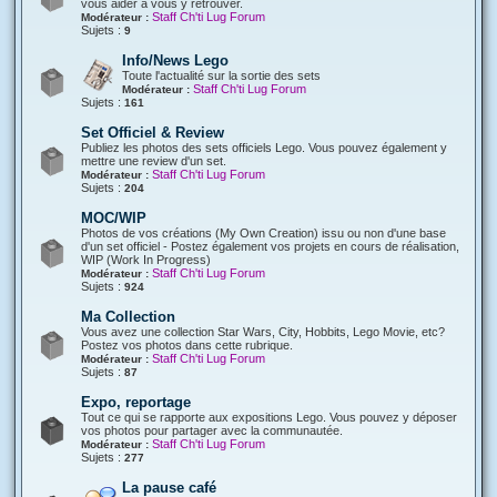
vous aider à vous y retrouver.
Staff Ch'ti Lug Forum
Modérateur :
Sujets :
9
Info/News Lego
Toute l'actualité sur la sortie des sets
Staff Ch'ti Lug Forum
Modérateur :
Sujets :
161
Set Officiel & Review
Publiez les photos des sets officiels Lego. Vous pouvez également y
mettre une review d'un set.
Staff Ch'ti Lug Forum
Modérateur :
Sujets :
204
MOC/WIP
Photos de vos créations (My Own Creation) issu ou non d'une base
d'un set officiel - Postez également vos projets en cours de réalisation,
WIP (Work In Progress)
Staff Ch'ti Lug Forum
Modérateur :
Sujets :
924
Ma Collection
Vous avez une collection Star Wars, City, Hobbits, Lego Movie, etc?
Postez vos photos dans cette rubrique.
Staff Ch'ti Lug Forum
Modérateur :
Sujets :
87
Expo, reportage
Tout ce qui se rapporte aux expositions Lego. Vous pouvez y déposer
vos photos pour partager avec la communautée.
Staff Ch'ti Lug Forum
Modérateur :
Sujets :
277
La pause café