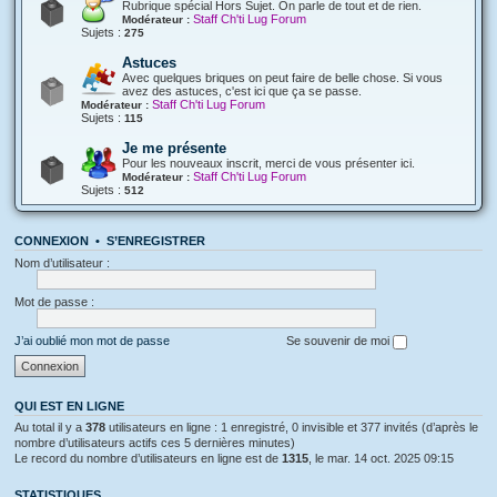
Rubrique spécial Hors Sujet. On parle de tout et de rien.
Staff Ch'ti Lug Forum
Modérateur :
Sujets :
275
Astuces
Avec quelques briques on peut faire de belle chose. Si vous
avez des astuces, c'est ici que ça se passe.
Staff Ch'ti Lug Forum
Modérateur :
Sujets :
115
Je me présente
Pour les nouveaux inscrit, merci de vous présenter ici.
Staff Ch'ti Lug Forum
Modérateur :
Sujets :
512
CONNEXION
•
S’ENREGISTRER
Nom d’utilisateur :
Mot de passe :
J’ai oublié mon mot de passe
Se souvenir de moi
QUI EST EN LIGNE
Au total il y a
378
utilisateurs en ligne : 1 enregistré, 0 invisible et 377 invités (d’après le
nombre d’utilisateurs actifs ces 5 dernières minutes)
Le record du nombre d’utilisateurs en ligne est de
1315
, le mar. 14 oct. 2025 09:15
STATISTIQUES