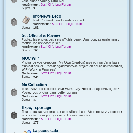
vous aider à vous y retrouver.
Staff Ch'ti Lug Forum
Modérateur :
Sujets :
9
Info/News Lego
Toute l'actualité sur la sortie des sets
Staff Ch'ti Lug Forum
Modérateur :
Sujets :
161
Set Officiel & Review
Publiez les photos des sets officiels Lego. Vous pouvez également y
mettre une review d'un set.
Staff Ch'ti Lug Forum
Modérateur :
Sujets :
204
MOC/WIP
Photos de vos créations (My Own Creation) issu ou non d'une base
d'un set officiel - Postez également vos projets en cours de réalisation,
WIP (Work In Progress)
Staff Ch'ti Lug Forum
Modérateur :
Sujets :
924
Ma Collection
Vous avez une collection Star Wars, City, Hobbits, Lego Movie, etc?
Postez vos photos dans cette rubrique.
Staff Ch'ti Lug Forum
Modérateur :
Sujets :
87
Expo, reportage
Tout ce qui se rapporte aux expositions Lego. Vous pouvez y déposer
vos photos pour partager avec la communautée.
Staff Ch'ti Lug Forum
Modérateur :
Sujets :
277
La pause café