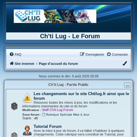
Ch'ti Lug - Le Forum
FAQ
S’enregistrer
Connexion
Site internet
Page d'accueil du forum
Nous sommes le dim. 9 août 2026 00:09
Ch'ti Lug - Partie Public
Les changements sur le site Chtilug.fr ainsi que le
forum
Retouvez toutes les mises à jour, les modifications et les
informations importantes du site et du forum
Staff Ch'ti Lug Forum
Modérateur :
Sous-forum :
Rubrique Spéciale Mise à Jour
Sujets :
45
Tutorial Forum
Avec la mise à jour du forum, il va falloir s'habituer à quelques
changements. Cette rubrique sera constitué de Tutorial, pour