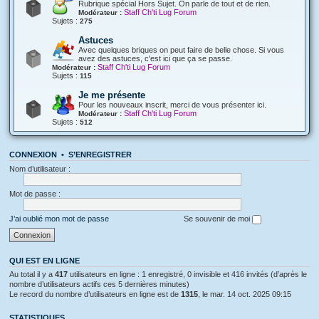
Rubrique spécial Hors Sujet. On parle de tout et de rien.
Staff Ch'ti Lug Forum
Modérateur :
Sujets :
275
Astuces
Avec quelques briques on peut faire de belle chose. Si vous
avez des astuces, c'est ici que ça se passe.
Staff Ch'ti Lug Forum
Modérateur :
Sujets :
115
Je me présente
Pour les nouveaux inscrit, merci de vous présenter ici.
Staff Ch'ti Lug Forum
Modérateur :
Sujets :
512
CONNEXION
•
S’ENREGISTRER
Nom d’utilisateur :
Mot de passe :
J’ai oublié mon mot de passe
Se souvenir de moi
QUI EST EN LIGNE
Au total il y a
417
utilisateurs en ligne : 1 enregistré, 0 invisible et 416 invités (d’après le
nombre d’utilisateurs actifs ces 5 dernières minutes)
Le record du nombre d’utilisateurs en ligne est de
1315
, le mar. 14 oct. 2025 09:15
STATISTIQUES