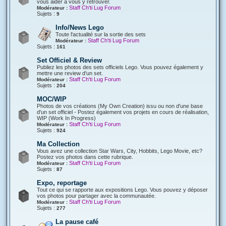
vous aider à vous y retrouver.
Staff Ch'ti Lug Forum
Modérateur :
Sujets :
9
Info/News Lego
Toute l'actualité sur la sortie des sets
Staff Ch'ti Lug Forum
Modérateur :
Sujets :
161
Set Officiel & Review
Publiez les photos des sets officiels Lego. Vous pouvez également y
mettre une review d'un set.
Staff Ch'ti Lug Forum
Modérateur :
Sujets :
204
MOC/WIP
Photos de vos créations (My Own Creation) issu ou non d'une base
d'un set officiel - Postez également vos projets en cours de réalisation,
WIP (Work In Progress)
Staff Ch'ti Lug Forum
Modérateur :
Sujets :
924
Ma Collection
Vous avez une collection Star Wars, City, Hobbits, Lego Movie, etc?
Postez vos photos dans cette rubrique.
Staff Ch'ti Lug Forum
Modérateur :
Sujets :
87
Expo, reportage
Tout ce qui se rapporte aux expositions Lego. Vous pouvez y déposer
vos photos pour partager avec la communautée.
Staff Ch'ti Lug Forum
Modérateur :
Sujets :
277
La pause café