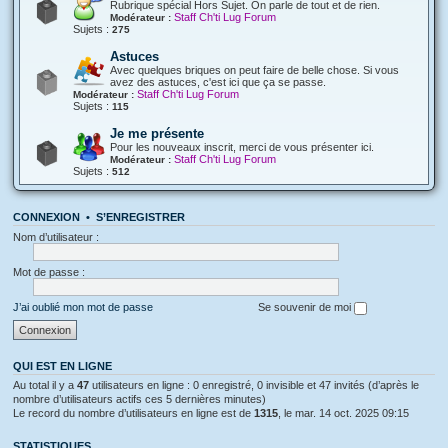
Rubrique spécial Hors Sujet. On parle de tout et de rien.
Staff Ch'ti Lug Forum
Modérateur :
Sujets :
275
Astuces
Avec quelques briques on peut faire de belle chose. Si vous
avez des astuces, c'est ici que ça se passe.
Staff Ch'ti Lug Forum
Modérateur :
Sujets :
115
Je me présente
Pour les nouveaux inscrit, merci de vous présenter ici.
Staff Ch'ti Lug Forum
Modérateur :
Sujets :
512
CONNEXION
•
S’ENREGISTRER
Nom d’utilisateur :
Mot de passe :
J’ai oublié mon mot de passe
Se souvenir de moi
QUI EST EN LIGNE
Au total il y a
47
utilisateurs en ligne : 0 enregistré, 0 invisible et 47 invités (d’après le
nombre d’utilisateurs actifs ces 5 dernières minutes)
Le record du nombre d’utilisateurs en ligne est de
1315
, le mar. 14 oct. 2025 09:15
STATISTIQUES