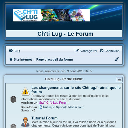
Ch'ti Lug - Le Forum
FAQ
S’enregistrer
Connexion
Site internet
Page d'accueil du forum
Nous sommes le dim. 9 août 2026 16:05
Ch'ti Lug - Partie Public
Les changements sur le site Chtilug.fr ainsi que le
forum
Retouvez toutes les mises à jour, les modifications et les
informations importantes du site et du forum
Staff Ch'ti Lug Forum
Modérateur :
Sous-forum :
Rubrique Spéciale Mise à Jour
Sujets :
45
Tutorial Forum
Avec la mise à jour du forum, il va falloir s'habituer à quelques
changements. Cette rubrique sera constitué de Tutorial, pour