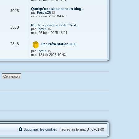
g
d
e
i
e
e
s
r
Quelqu'un suit encore un blog…
r
s
5916
l
V
par
Pascal26
n
a
e
o
ven. 7 août 2026 04:48
i
g
d
i
e
e
e
r
r
Re: Je reposte la note "Tri d…
r
1530
l
V
m
par
Tofe59
n
e
o
e
mer. 26 févr. 2025 18:01
i
d
i
s
e
e
r
s
r
r
7848
l
a
Re: Présentation Juju
m
n
e
g
e
i
V
par
Tofe59
d
e
s
e
o
mer. 18 juin 2025 10:43
e
s
r
i
r
a
m
r
n
g
e
l
i
e
s
e
e
s
d
r
a
e
m
g
r
e
e
n
s
i
s
e
a
r
g
m
e
e
s
s
a
g
e
Supprimer les cookies
Heures au format
UTC+01:00