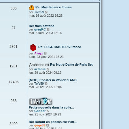
Re: Maintenance Forum
606
V
par
Tofe59
o
mar. 16 août 2022 16:26
i
r
l
Re: train batterie
27
e
V
par
gregRC
d
o
mar. 5 sept. 2023 18:16
e
i
r
r
n
l
2861
i
e
Re: LEGO MASTERS France
e
d
V
par
Alegx
r
e
o
sam. 23 janv. 2021 16:21
m
r
i
e
n
r
s
i
Re: Notre Dame de Paris Set
1961
l
s
e
V
par
actarus
e
a
r
o
jeu. 29 août 2024 09:12
d
g
m
i
e
e
e
r
[MOC] Coaster in WonderLAND
r
s
17406
l
V
par
Tofe59
n
s
e
o
mar. 28 oct. 2025 13:04
i
a
d
i
e
g
e
r
r
e
r
l
m
n
988
e
e
i
d
s
e
Petite nouvelle dans la colle…
e
s
r
V
par
Gabber
r
a
m
o
jeu. 21 nov. 2024 19:23
n
g
e
i
i
e
s
r
e
Re: Retour en photos sur Ferr…
3400
s
l
r
V
par
gege59
a
e
m
o
mer. 19 févr. 2025 11:22