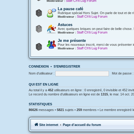
Staff Ch'ti Lug Forum
Modérateur :
La pause café
Rubrique spécial Hors Sujet. On parle de tout et de r
Staff Ch'ti Lug Forum
Modérateur :
Astuces
Avec quelques briques on peut faire de belle chose. 
Staff Ch'ti Lug Forum
Modérateur :
Je me présente
Pour les nouveaux inscrit, merci de vous présenter ic
Staff Ch'ti Lug Forum
Modérateur :
CONNEXION
•
S’ENREGISTRER
Nom d’utilisateur :
Mot de passe :
QUI EST EN LIGNE
Au total il y a
452
utilisateurs en ligne : 0 enregistré, 0 invisible et 452 in
Le record du nombre d’utilisateurs en ligne est de
1315
, le mar. 14 oct. 
STATISTIQUES
86626
messages •
5821
sujets •
259
membres • Le membre enregistré le
Site internet
Page d'accueil du forum