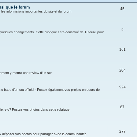
nsi que le forum
45
t les informations importantes du site et du forum
9
 à quelques changements. Cette rubrique sera constitué de Tutorial, pour
161
204
lement y mettre une review d'un set.
924
 base d'un set officiel - Postez également vos projets en cours de
87
ie, etc? Postez vos photos dans cette rubrique.
277
 y déposer vos photos pour partager avec la communautée.