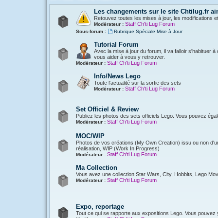
Les changements sur le site Chtilug.fr ai
Retouvez toutes les mises à jour, les modifications e
Staff Ch'ti Lug Forum
Modérateur :
Sous-forum :
Rubrique Spéciale Mise à Jour
Tutorial Forum
Avec la mise à jour du forum, il va falloir s'habituer
vous aider à vous y retrouver.
Staff Ch'ti Lug Forum
Modérateur :
Info/News Lego
Toute l'actualité sur la sortie des sets
Staff Ch'ti Lug Forum
Modérateur :
Set Officiel & Review
Publiez les photos des sets officiels Lego. Vous pouvez éga
Staff Ch'ti Lug Forum
Modérateur :
MOC/WIP
Photos de vos créations (My Own Creation) issu ou non d'une
réalisation, WIP (Work In Progress)
Staff Ch'ti Lug Forum
Modérateur :
Ma Collection
Vous avez une collection Star Wars, City, Hobbits, Lego Mov
Staff Ch'ti Lug Forum
Modérateur :
Expo, reportage
Tout ce qui se rapporte aux expositions Lego. Vous pouvez