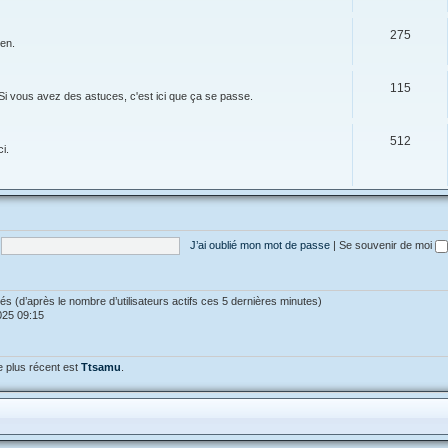
275
ien.
115
Si vous avez des astuces, c'est ici que ça se passe.
512
i.
J’ai oublié mon mot de passe
|
Se souvenir de moi
vités (d’après le nombre d’utilisateurs actifs ces 5 dernières minutes)
2025 09:15
 plus récent est
Ttsamu
.