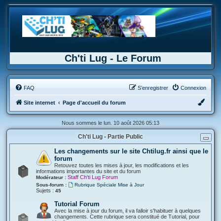
Ch'ti Lug - Le Forum
FAQ
S’enregistrer
Connexion
Site internet
Page d'accueil du forum
Nous sommes le lun. 10 août 2026 05:13
Ch'ti Lug - Partie Public
Les changements sur le site Chtilug.fr ainsi que le
forum
Retouvez toutes les mises à jour, les modifications et les
informations importantes du site et du forum
Staff Ch'ti Lug Forum
Modérateur :
Sous-forum :
Rubrique Spéciale Mise à Jour
Sujets :
45
Tutorial Forum
Avec la mise à jour du forum, il va falloir s'habituer à quelques
changements. Cette rubrique sera constitué de Tutorial, pour