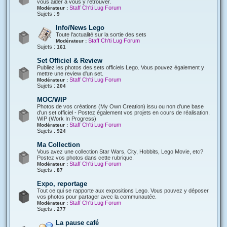
vous aider à vous y retrouver.
Staff Ch'ti Lug Forum
Modérateur :
Sujets :
9
Info/News Lego
Toute l'actualité sur la sortie des sets
Staff Ch'ti Lug Forum
Modérateur :
Sujets :
161
Set Officiel & Review
Publiez les photos des sets officiels Lego. Vous pouvez également y
mettre une review d'un set.
Staff Ch'ti Lug Forum
Modérateur :
Sujets :
204
MOC/WIP
Photos de vos créations (My Own Creation) issu ou non d'une base
d'un set officiel - Postez également vos projets en cours de réalisation,
WIP (Work In Progress)
Staff Ch'ti Lug Forum
Modérateur :
Sujets :
924
Ma Collection
Vous avez une collection Star Wars, City, Hobbits, Lego Movie, etc?
Postez vos photos dans cette rubrique.
Staff Ch'ti Lug Forum
Modérateur :
Sujets :
87
Expo, reportage
Tout ce qui se rapporte aux expositions Lego. Vous pouvez y déposer
vos photos pour partager avec la communautée.
Staff Ch'ti Lug Forum
Modérateur :
Sujets :
277
La pause café