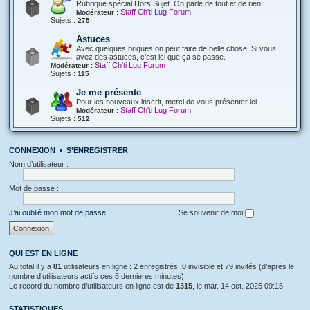
Rubrique spécial Hors Sujet. On parle de tout et de rien.
Staff Ch'ti Lug Forum
Modérateur :
Sujets :
275
Astuces
Avec quelques briques on peut faire de belle chose. Si vous
avez des astuces, c'est ici que ça se passe.
Staff Ch'ti Lug Forum
Modérateur :
Sujets :
115
Je me présente
Pour les nouveaux inscrit, merci de vous présenter ici.
Staff Ch'ti Lug Forum
Modérateur :
Sujets :
512
CONNEXION
•
S’ENREGISTRER
Nom d’utilisateur :
Mot de passe :
J’ai oublié mon mot de passe
Se souvenir de moi
QUI EST EN LIGNE
Au total il y a
81
utilisateurs en ligne : 2 enregistrés, 0 invisible et 79 invités (d’après le
nombre d’utilisateurs actifs ces 5 dernières minutes)
Le record du nombre d’utilisateurs en ligne est de
1315
, le mar. 14 oct. 2025 09:15
STATISTIQUES