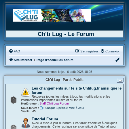
Ch'ti Lug - Le Forum
FAQ
S’enregistrer
Connexion
Site internet
Page d'accueil du forum
Nous sommes le jeu. 6 août 2026 18:25
Ch'ti Lug - Partie Public
Les changements sur le site Chtilug.fr ainsi que le
forum
Retouvez toutes les mises à jour, les modifications et les
informations importantes du site et du forum
Staff Ch'ti Lug Forum
Modérateur :
Sous-forum :
Rubrique Spéciale Mise à Jour
Sujets :
45
Tutorial Forum
Avec la mise à jour du forum, il va falloir s'habituer à quelques
changements. Cette rubrique sera constitué de Tutorial, pour