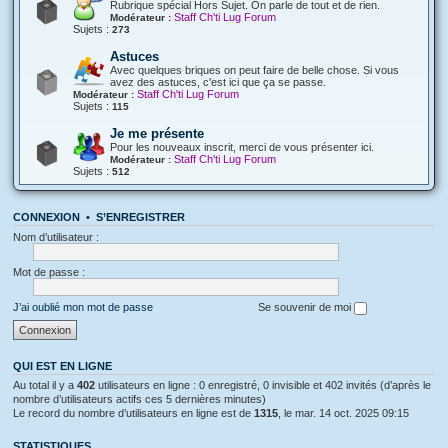
Rubrique spécial Hors Sujet. On parle de tout et de rien.
Staff Ch'ti Lug Forum
Modérateur :
Sujets :
273
Astuces
Avec quelques briques on peut faire de belle chose. Si vous
avez des astuces, c'est ici que ça se passe.
Staff Ch'ti Lug Forum
Modérateur :
Sujets :
115
Je me présente
Pour les nouveaux inscrit, merci de vous présenter ici.
Staff Ch'ti Lug Forum
Modérateur :
Sujets :
512
CONNEXION
•
S’ENREGISTRER
Nom d’utilisateur :
Mot de passe :
J’ai oublié mon mot de passe
Se souvenir de moi
QUI EST EN LIGNE
Au total il y a
402
utilisateurs en ligne : 0 enregistré, 0 invisible et 402 invités (d’après le
nombre d’utilisateurs actifs ces 5 dernières minutes)
Le record du nombre d’utilisateurs en ligne est de
1315
, le mar. 14 oct. 2025 09:15
STATISTIQUES