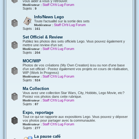
vous aider à vous y retrouver.
Staff Ch'ti Lug Forum
Modérateur :
Sujets :
9
Info/News Lego
Toute l'actualité sur la sortie des sets
Staff Ch'ti Lug Forum
Modérateur :
Sujets :
161
Set Officiel & Review
Publiez les photos des sets officiels Lego. Vous pouvez également y
mettre une review d'un set.
Staff Ch'ti Lug Forum
Modérateur :
Sujets :
204
MOC/WIP
Photos de vos créations (My Own Creation) issu ou non d'une base
d'un set officiel - Postez également vos projets en cours de réalisation,
WIP (Work In Progress)
Staff Ch'ti Lug Forum
Modérateur :
Sujets :
924
Ma Collection
Vous avez une collection Star Wars, City, Hobbits, Lego Movie, etc?
Postez vos photos dans cette rubrique.
Staff Ch'ti Lug Forum
Modérateur :
Sujets :
87
Expo, reportage
Tout ce qui se rapporte aux expositions Lego. Vous pouvez y déposer
vos photos pour partager avec la communautée.
Staff Ch'ti Lug Forum
Modérateur :
Sujets :
277
La pause café