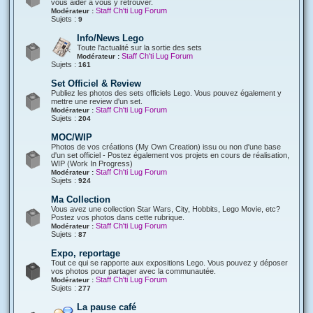
vous aider à vous y retrouver.
Staff Ch'ti Lug Forum
Modérateur :
Sujets :
9
Info/News Lego
Toute l'actualité sur la sortie des sets
Staff Ch'ti Lug Forum
Modérateur :
Sujets :
161
Set Officiel & Review
Publiez les photos des sets officiels Lego. Vous pouvez également y
mettre une review d'un set.
Staff Ch'ti Lug Forum
Modérateur :
Sujets :
204
MOC/WIP
Photos de vos créations (My Own Creation) issu ou non d'une base
d'un set officiel - Postez également vos projets en cours de réalisation,
WIP (Work In Progress)
Staff Ch'ti Lug Forum
Modérateur :
Sujets :
924
Ma Collection
Vous avez une collection Star Wars, City, Hobbits, Lego Movie, etc?
Postez vos photos dans cette rubrique.
Staff Ch'ti Lug Forum
Modérateur :
Sujets :
87
Expo, reportage
Tout ce qui se rapporte aux expositions Lego. Vous pouvez y déposer
vos photos pour partager avec la communautée.
Staff Ch'ti Lug Forum
Modérateur :
Sujets :
277
La pause café