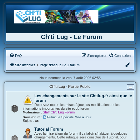
Ch'ti Lug - Le Forum
FAQ
S’enregistrer
Connexion
Site internet
Page d'accueil du forum
Nous sommes le ven. 7 août 2026 02:55
Ch'ti Lug - Partie Public
Les changements sur le site Chtilug.fr ainsi que le
forum
Retouvez toutes les mises à jour, les modifications et les
informations importantes du site et du forum
Staff Ch'ti Lug Forum
Modérateur :
Sous-forum :
Rubrique Spéciale Mise à Jour
Sujets :
45
Tutorial Forum
Avec la mise à jour du forum, il va falloir s'habituer à quelques
changements. Cette rubrique sera constitué de Tutorial, pour