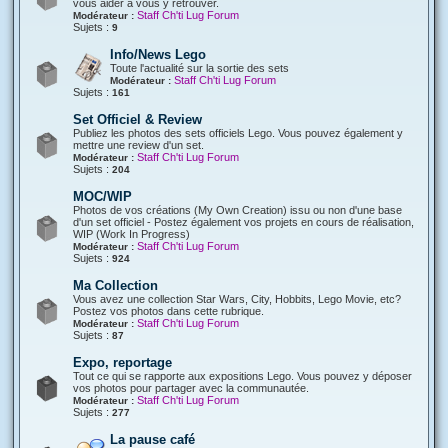
vous aider à vous y retrouver.
Staff Ch'ti Lug Forum
Modérateur :
Sujets :
9
Info/News Lego
Toute l'actualité sur la sortie des sets
Staff Ch'ti Lug Forum
Modérateur :
Sujets :
161
Set Officiel & Review
Publiez les photos des sets officiels Lego. Vous pouvez également y
mettre une review d'un set.
Staff Ch'ti Lug Forum
Modérateur :
Sujets :
204
MOC/WIP
Photos de vos créations (My Own Creation) issu ou non d'une base
d'un set officiel - Postez également vos projets en cours de réalisation,
WIP (Work In Progress)
Staff Ch'ti Lug Forum
Modérateur :
Sujets :
924
Ma Collection
Vous avez une collection Star Wars, City, Hobbits, Lego Movie, etc?
Postez vos photos dans cette rubrique.
Staff Ch'ti Lug Forum
Modérateur :
Sujets :
87
Expo, reportage
Tout ce qui se rapporte aux expositions Lego. Vous pouvez y déposer
vos photos pour partager avec la communautée.
Staff Ch'ti Lug Forum
Modérateur :
Sujets :
277
La pause café