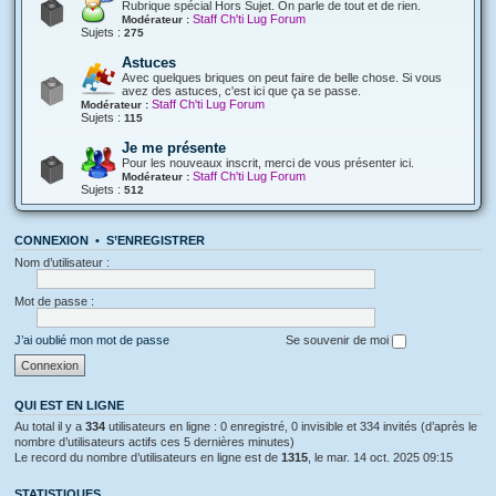
Rubrique spécial Hors Sujet. On parle de tout et de rien.
Staff Ch'ti Lug Forum
Modérateur :
Sujets :
275
Astuces
Avec quelques briques on peut faire de belle chose. Si vous
avez des astuces, c'est ici que ça se passe.
Staff Ch'ti Lug Forum
Modérateur :
Sujets :
115
Je me présente
Pour les nouveaux inscrit, merci de vous présenter ici.
Staff Ch'ti Lug Forum
Modérateur :
Sujets :
512
CONNEXION
•
S’ENREGISTRER
Nom d’utilisateur :
Mot de passe :
J’ai oublié mon mot de passe
Se souvenir de moi
QUI EST EN LIGNE
Au total il y a
334
utilisateurs en ligne : 0 enregistré, 0 invisible et 334 invités (d’après le
nombre d’utilisateurs actifs ces 5 dernières minutes)
Le record du nombre d’utilisateurs en ligne est de
1315
, le mar. 14 oct. 2025 09:15
STATISTIQUES