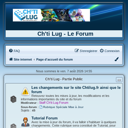
Ch'ti Lug - Le Forum
FAQ
S’enregistrer
Connexion
Site internet
Page d'accueil du forum
Nous sommes le ven. 7 août 2026 14:55
Ch'ti Lug - Partie Public
Les changements sur le site Chtilug.fr ainsi que le
forum
Retouvez toutes les mises à jour, les modifications et les
informations importantes du site et du forum
Staff Ch'ti Lug Forum
Modérateur :
Sous-forum :
Rubrique Spéciale Mise à Jour
Sujets :
45
Tutorial Forum
Avec la mise à jour du forum, il va falloir s'habituer à quelques
changements. Cette rubrique sera constitué de Tutorial, pour