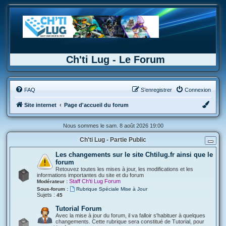
Ch'ti Lug - Le Forum
FAQ
S’enregistrer
Connexion
Site internet
Page d'accueil du forum
Nous sommes le sam. 8 août 2026 19:00
Ch'ti Lug - Partie Public
Les changements sur le site Chtilug.fr ainsi que le
forum
Retouvez toutes les mises à jour, les modifications et les
informations importantes du site et du forum
Staff Ch'ti Lug Forum
Modérateur :
Sous-forum :
Rubrique Spéciale Mise à Jour
Sujets :
45
Tutorial Forum
Avec la mise à jour du forum, il va falloir s'habituer à quelques
changements. Cette rubrique sera constitué de Tutorial, pour