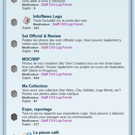
vous aider à vous y retrouver.
Staff Ch'ti Lug Forum
Modérateur :
Sujets :
9
Info/News Lego
Toute l'actualité sur la sortie des sets
Staff Ch'ti Lug Forum
Modérateur :
Sujets :
161
Set Officiel & Review
Publiez les photos des sets officiels Lego. Vous pouvez également y
mettre une review d'un set.
Staff Ch'ti Lug Forum
Modérateur :
Sujets :
204
MOC/WIP
Photos de vos créations (My Own Creation) issu ou non d'une base
d'un set officiel - Postez également vos projets en cours de réalisation,
WIP (Work In Progress)
Staff Ch'ti Lug Forum
Modérateur :
Sujets :
924
Ma Collection
Vous avez une collection Star Wars, City, Hobbits, Lego Movie, etc?
Postez vos photos dans cette rubrique.
Staff Ch'ti Lug Forum
Modérateur :
Sujets :
87
Expo, reportage
Tout ce qui se rapporte aux expositions Lego. Vous pouvez y déposer
vos photos pour partager avec la communautée.
Staff Ch'ti Lug Forum
Modérateur :
Sujets :
277
La pause café