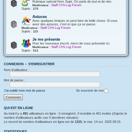
Rubrique spécial Hors Sujet. On parle de tout et de rien.
Staff Ch'ti Lug Forum
Modérateur :
Sujets :
275
Astuces
Avec quelques briques on peut faire de belle chose. Si vous
avez des astuces, c'est ici que ça se passe.
Staff Ch'ti Lug Forum
Modérateur :
Sujets :
115
Je me présente
Pour les nouveaux inscrit, merci de vous présenter ici.
Staff Ch'ti Lug Forum
Modérateur :
Sujets :
512
CONNEXION
•
S’ENREGISTRER
Nom d’utilisateur :
Mot de passe :
J’ai oublié mon mot de passe
Se souvenir de moi
QUI EST EN LIGNE
Au total il y a
491
utilisateurs en ligne : 0 enregistré, 0 invisible et 491 invités (d’après le
nombre d’utilisateurs actifs ces 5 dernières minutes)
Le record du nombre d’utilisateurs en ligne est de
1315
, le mar. 14 oct. 2025 09:15
STATISTIQUES