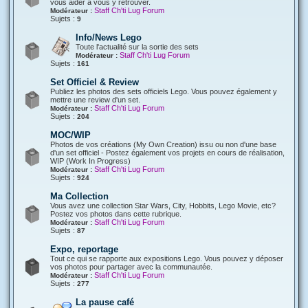
vous aider à vous y retrouver.
Staff Ch'ti Lug Forum
Modérateur :
Sujets :
9
Info/News Lego
Toute l'actualité sur la sortie des sets
Staff Ch'ti Lug Forum
Modérateur :
Sujets :
161
Set Officiel & Review
Publiez les photos des sets officiels Lego. Vous pouvez également y
mettre une review d'un set.
Staff Ch'ti Lug Forum
Modérateur :
Sujets :
204
MOC/WIP
Photos de vos créations (My Own Creation) issu ou non d'une base
d'un set officiel - Postez également vos projets en cours de réalisation,
WIP (Work In Progress)
Staff Ch'ti Lug Forum
Modérateur :
Sujets :
924
Ma Collection
Vous avez une collection Star Wars, City, Hobbits, Lego Movie, etc?
Postez vos photos dans cette rubrique.
Staff Ch'ti Lug Forum
Modérateur :
Sujets :
87
Expo, reportage
Tout ce qui se rapporte aux expositions Lego. Vous pouvez y déposer
vos photos pour partager avec la communautée.
Staff Ch'ti Lug Forum
Modérateur :
Sujets :
277
La pause café