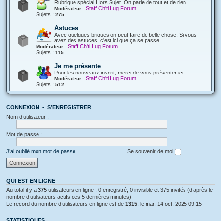
Rubrique spécial Hors Sujet. On parle de tout et de rien.
Staff Ch'ti Lug Forum
Modérateur :
Sujets :
275
Astuces
Avec quelques briques on peut faire de belle chose. Si vous
avez des astuces, c'est ici que ça se passe.
Staff Ch'ti Lug Forum
Modérateur :
Sujets :
115
Je me présente
Pour les nouveaux inscrit, merci de vous présenter ici.
Staff Ch'ti Lug Forum
Modérateur :
Sujets :
512
CONNEXION
•
S’ENREGISTRER
Nom d’utilisateur :
Mot de passe :
J’ai oublié mon mot de passe
Se souvenir de moi
QUI EST EN LIGNE
Au total il y a
375
utilisateurs en ligne : 0 enregistré, 0 invisible et 375 invités (d’après le
nombre d’utilisateurs actifs ces 5 dernières minutes)
Le record du nombre d’utilisateurs en ligne est de
1315
, le mar. 14 oct. 2025 09:15
STATISTIQUES