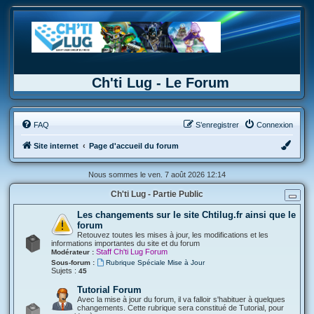
Ch'ti Lug - Le Forum
FAQ
S’enregistrer
Connexion
Site internet
Page d'accueil du forum
Nous sommes le ven. 7 août 2026 12:14
Ch'ti Lug - Partie Public
Les changements sur le site Chtilug.fr ainsi que le
forum
Retouvez toutes les mises à jour, les modifications et les
informations importantes du site et du forum
Staff Ch'ti Lug Forum
Modérateur :
Sous-forum :
Rubrique Spéciale Mise à Jour
Sujets :
45
Tutorial Forum
Avec la mise à jour du forum, il va falloir s'habituer à quelques
changements. Cette rubrique sera constitué de Tutorial, pour