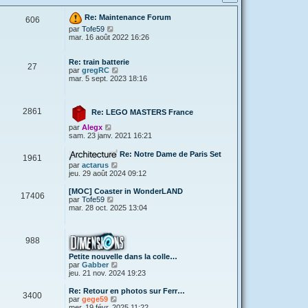
Re: Maintenance Forum
606
V
par
Tofe59
o
mar. 16 août 2022 16:26
i
r
l
Re: train batterie
27
e
V
par
gregRC
d
o
mar. 5 sept. 2023 18:16
e
i
r
r
n
l
2861
i
e
Re: LEGO MASTERS France
e
d
V
par
Alegx
r
e
o
sam. 23 janv. 2021 16:21
m
r
i
e
n
r
s
i
Re: Notre Dame de Paris Set
1961
l
s
e
V
par
actarus
e
a
r
o
jeu. 29 août 2024 09:12
d
g
m
i
e
e
e
r
[MOC] Coaster in WonderLAND
r
s
17406
l
V
par
Tofe59
n
s
e
o
mar. 28 oct. 2025 13:04
i
a
d
i
e
g
e
r
r
e
r
l
m
n
988
e
e
i
d
s
e
Petite nouvelle dans la colle…
e
s
r
V
par
Gabber
r
a
m
o
jeu. 21 nov. 2024 19:23
n
g
e
i
i
e
s
r
e
Re: Retour en photos sur Ferr…
3400
s
l
r
V
par
gege59
a
e
m
o
mer. 19 févr. 2025 11:22