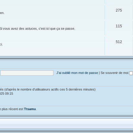
275
ien.
115
Si vous avez des astuces, c'est ici que ça se passe.
512
i.
J’ai oublié mon mot de passe
|
Se souvenir de moi
vités (d’après le nombre d’utilisateurs actifs ces 5 dernières minutes)
2025 09:15
 plus récent est
Ttsamu
.