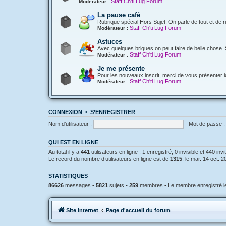
Staff Ch'ti Lug Forum
Modérateur :
La pause café
Rubrique spécial Hors Sujet. On parle de tout et de r
Staff Ch'ti Lug Forum
Modérateur :
Astuces
Avec quelques briques on peut faire de belle chose. 
Staff Ch'ti Lug Forum
Modérateur :
Je me présente
Pour les nouveaux inscrit, merci de vous présenter ic
Staff Ch'ti Lug Forum
Modérateur :
CONNEXION
•
S’ENREGISTRER
Nom d’utilisateur :
Mot de passe :
QUI EST EN LIGNE
Au total il y a
441
utilisateurs en ligne : 1 enregistré, 0 invisible et 440 in
Le record du nombre d’utilisateurs en ligne est de
1315
, le mar. 14 oct. 
STATISTIQUES
86626
messages •
5821
sujets •
259
membres • Le membre enregistré le
Site internet
Page d'accueil du forum