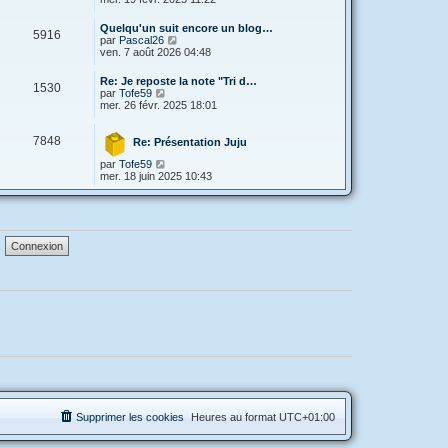
g
d
e
i
e
e
s
r
Quelqu'un suit encore un blog…
r
s
5916
l
V
par
Pascal26
n
a
e
o
ven. 7 août 2026 04:48
i
g
d
i
e
e
e
r
r
Re: Je reposte la note "Tri d…
r
1530
l
V
m
par
Tofe59
n
e
o
e
mer. 26 févr. 2025 18:01
i
d
i
s
e
e
r
s
r
r
7848
l
a
Re: Présentation Juju
m
n
e
g
e
i
V
par
Tofe59
d
e
s
e
o
mer. 18 juin 2025 10:43
e
s
r
i
r
a
m
r
n
g
e
l
i
e
s
e
e
s
d
r
a
e
m
g
r
e
e
n
s
i
s
e
a
r
g
m
e
e
s
s
a
g
e
Supprimer les cookies
Heures au format
UTC+01:00