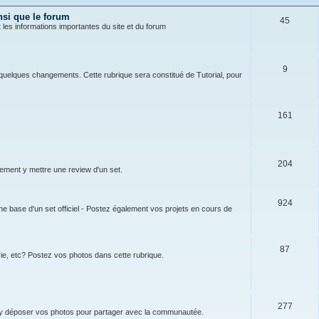
nsi que le forum
45
t les informations importantes du site et du forum
9
 à quelques changements. Cette rubrique sera constitué de Tutorial, pour
161
204
lement y mettre une review d'un set.
924
 base d'un set officiel - Postez également vos projets en cours de
87
ie, etc? Postez vos photos dans cette rubrique.
277
 y déposer vos photos pour partager avec la communautée.