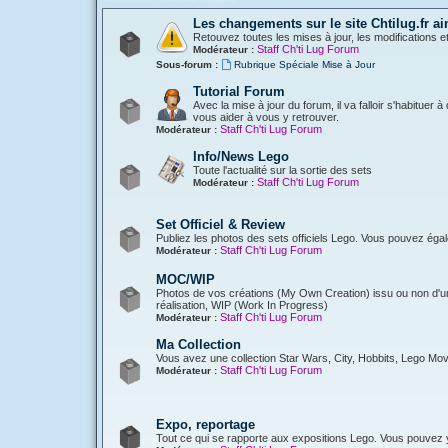
Les changements sur le site Chtilug.fr ai
Retouvez toutes les mises à jour, les modifications e
Staff Ch'ti Lug Forum
Modérateur :
Sous-forum :
Rubrique Spéciale Mise à Jour
Tutorial Forum
Avec la mise à jour du forum, il va falloir s'habituer
vous aider à vous y retrouver.
Staff Ch'ti Lug Forum
Modérateur :
Info/News Lego
Toute l'actualité sur la sortie des sets
Staff Ch'ti Lug Forum
Modérateur :
Set Officiel & Review
Publiez les photos des sets officiels Lego. Vous pouvez éga
Staff Ch'ti Lug Forum
Modérateur :
MOC/WIP
Photos de vos créations (My Own Creation) issu ou non d'une
réalisation, WIP (Work In Progress)
Staff Ch'ti Lug Forum
Modérateur :
Ma Collection
Vous avez une collection Star Wars, City, Hobbits, Lego Mov
Staff Ch'ti Lug Forum
Modérateur :
Expo, reportage
Tout ce qui se rapporte aux expositions Lego. Vous pouvez