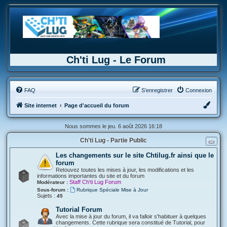
Ch'ti Lug - Le Forum
FAQ
S’enregistrer
Connexion
Site internet
Page d'accueil du forum
Nous sommes le jeu. 6 août 2026 16:18
Ch'ti Lug - Partie Public
Les changements sur le site Chtilug.fr ainsi que le
forum
Retouvez toutes les mises à jour, les modifications et les
informations importantes du site et du forum
Staff Ch'ti Lug Forum
Modérateur :
Sous-forum :
Rubrique Spéciale Mise à Jour
Sujets :
45
Tutorial Forum
Avec la mise à jour du forum, il va falloir s'habituer à quelques
changements. Cette rubrique sera constitué de Tutorial, pour