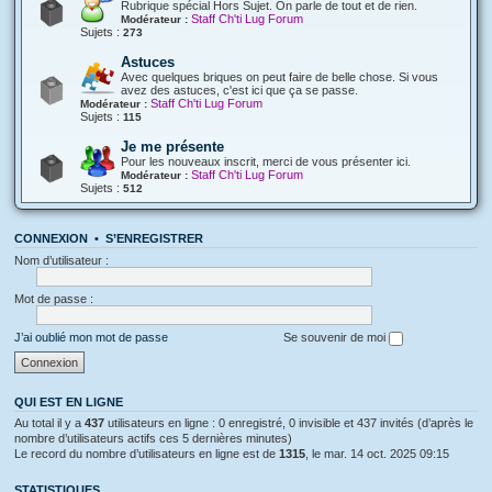
Rubrique spécial Hors Sujet. On parle de tout et de rien.
Staff Ch'ti Lug Forum
Modérateur :
Sujets :
273
Astuces
Avec quelques briques on peut faire de belle chose. Si vous
avez des astuces, c'est ici que ça se passe.
Staff Ch'ti Lug Forum
Modérateur :
Sujets :
115
Je me présente
Pour les nouveaux inscrit, merci de vous présenter ici.
Staff Ch'ti Lug Forum
Modérateur :
Sujets :
512
CONNEXION
•
S’ENREGISTRER
Nom d’utilisateur :
Mot de passe :
J’ai oublié mon mot de passe
Se souvenir de moi
QUI EST EN LIGNE
Au total il y a
437
utilisateurs en ligne : 0 enregistré, 0 invisible et 437 invités (d’après le
nombre d’utilisateurs actifs ces 5 dernières minutes)
Le record du nombre d’utilisateurs en ligne est de
1315
, le mar. 14 oct. 2025 09:15
STATISTIQUES