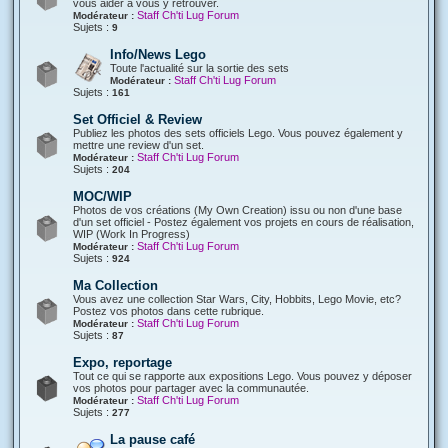
vous aider à vous y retrouver.
Staff Ch'ti Lug Forum
Modérateur :
Sujets :
9
Info/News Lego
Toute l'actualité sur la sortie des sets
Staff Ch'ti Lug Forum
Modérateur :
Sujets :
161
Set Officiel & Review
Publiez les photos des sets officiels Lego. Vous pouvez également y
mettre une review d'un set.
Staff Ch'ti Lug Forum
Modérateur :
Sujets :
204
MOC/WIP
Photos de vos créations (My Own Creation) issu ou non d'une base
d'un set officiel - Postez également vos projets en cours de réalisation,
WIP (Work In Progress)
Staff Ch'ti Lug Forum
Modérateur :
Sujets :
924
Ma Collection
Vous avez une collection Star Wars, City, Hobbits, Lego Movie, etc?
Postez vos photos dans cette rubrique.
Staff Ch'ti Lug Forum
Modérateur :
Sujets :
87
Expo, reportage
Tout ce qui se rapporte aux expositions Lego. Vous pouvez y déposer
vos photos pour partager avec la communautée.
Staff Ch'ti Lug Forum
Modérateur :
Sujets :
277
La pause café