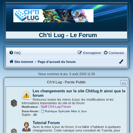
Ch'ti Lug - Le Forum
FAQ
S’enregistrer
Connexion
Site internet
Page d'accueil du forum
Nous sommes le jeu. 6 août 2026 11:06
Ch'ti Lug - Partie Public
Les changements sur le site Chtilug.fr ainsi que le
forum
Retouvez toutes les mises à jour, les modifications et les
informations importantes du site et du forum
Staff Ch'ti Lug Forum
Modérateur :
Sous-forum :
Rubrique Spéciale Mise à Jour
Sujets :
45
Tutorial Forum
Avec la mise à jour du forum, il va falloir s'habituer à quelques
changements. Cette rubrique sera constitué de Tutorial, pour