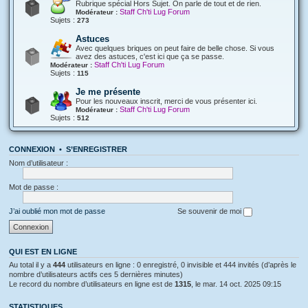
Rubrique spécial Hors Sujet. On parle de tout et de rien.
Staff Ch'ti Lug Forum
Modérateur :
Sujets :
273
Astuces
Avec quelques briques on peut faire de belle chose. Si vous
avez des astuces, c'est ici que ça se passe.
Staff Ch'ti Lug Forum
Modérateur :
Sujets :
115
Je me présente
Pour les nouveaux inscrit, merci de vous présenter ici.
Staff Ch'ti Lug Forum
Modérateur :
Sujets :
512
CONNEXION
•
S’ENREGISTRER
Nom d’utilisateur :
Mot de passe :
J’ai oublié mon mot de passe
Se souvenir de moi
QUI EST EN LIGNE
Au total il y a
444
utilisateurs en ligne : 0 enregistré, 0 invisible et 444 invités (d’après le
nombre d’utilisateurs actifs ces 5 dernières minutes)
Le record du nombre d’utilisateurs en ligne est de
1315
, le mar. 14 oct. 2025 09:15
STATISTIQUES