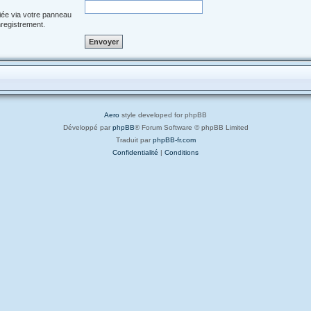
iée via votre panneau
enregistrement.
Aero
style developed for phpBB
Développé par
phpBB
® Forum Software © phpBB Limited
Traduit par
phpBB-fr.com
Confidentialité
|
Conditions