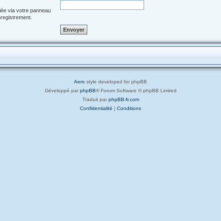
iée via votre panneau
enregistrement.
Aero
style developed for phpBB
Développé par
phpBB
® Forum Software © phpBB Limited
Traduit par
phpBB-fr.com
Confidentialité
|
Conditions