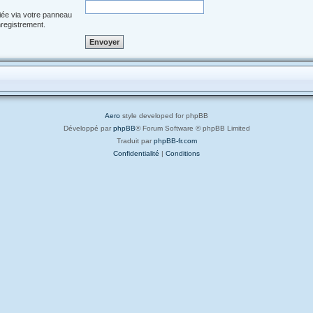
iée via votre panneau
enregistrement.
Aero
style developed for phpBB
Développé par
phpBB
® Forum Software © phpBB Limited
Traduit par
phpBB-fr.com
Confidentialité
|
Conditions