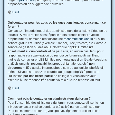
page
phpBB Ideas
(en anglais) où vous pouvez voter pour des idées
proposées ou en suggérer de nouvelles.
Haut
Qui contacter pour les abus ou les questions légales concernant ce
forum ?
Contactez n’importe lequel des administrateurs de la liste « L’équipe du
forum ». Si vous restez sans réponse alors prenez contact avec le
propriétaire du domaine (en faisant une
recherche sur whois
) ou si un
service gratuit est utilisé (exemple : Yahoo!, Free, f2s.com, etc.), avec le
service de gestion ou des abus. Notez que phpBB Limited
n’a
absolument aucun contrôle
et ne peut être, en aucun cas, tenu pour
responsable sur
comment
,
où
ou
par qui
ce forum est utilisé. Il est
inutile de contacter phpBB Limited pour toute question légale (cessions
et désistements, responsabilité, propos diffamatoires, etc.)
non
directement liée
au site Internet phpbb.com ou au logiciel phpBB lui-
même. Si vous adressez un courriel au groupe phpBB à propos de
l’utilisation
par une tierce partie
de ce logiciel vous devez vous
attendre à une réponse très courte voire à aucune réponse du tout.
Haut
Comment puis-je contacter un administrateur du forum ?
Pour l’ensemble des utilisateurs du forum, vous pouvez utiliser le lien
« Nous contacter », si ce dernier a été activé par un administrateur.
Pour les membres du forum, vous pouvez également utiliser le lien