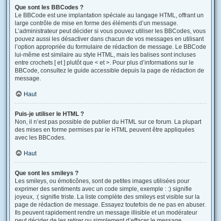
Que sont les BBCodes ?
Le BBCode est une implantation spéciale au langage HTML, offrant un
large contrôle de mise en forme des éléments d’un message.
L’administrateur peut décider si vous pouvez utiliser les BBCodes, vous
pouvez aussi les désactiver dans chacun de vos messages en utilisant
l’option appropriée du formulaire de rédaction de message. Le BBCode
lui-même est similaire au style HTML, mais les balises sont incluses
entre crochets [ et ] plutôt que < et >. Pour plus d’informations sur le
BBCode, consultez le guide accessible depuis la page de rédaction de
message.
Haut
Puis-je utiliser le HTML ?
Non, il n’est pas possible de publier du HTML sur ce forum. La plupart
des mises en forme permises par le HTML peuvent être appliquées
avec les BBCodes.
Haut
Que sont les smileys ?
Les smileys, ou émoticônes, sont de petites images utilisées pour
exprimer des sentiments avec un code simple, exemple : :) signifie
joyeux, :( signifie triste. La liste complète des smileys est visible sur la
page de rédaction de message. Essayez toutefois de ne pas en abuser.
Ils peuvent rapidement rendre un message illisible et un modérateur
peut décider de les retirer ou simplement d’effacer le message.