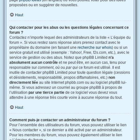
page
phpBB Ideas
(en anglais) où vous pouvez voter pour des idées
proposées ou en suggérer de nouvelles.
Haut
Qui contacter pour les abus ou les questions légales concernant ce
forum ?
Contactez n’importe lequel des administrateurs de la liste « L’équipe du
forum ». Si vous restez sans réponse alors prenez contact avec le
propriétaire du domaine (en faisant une
recherche sur whois
) ou si un
service gratuit est utilisé (exemple : Yahoo!, Free, f2s.com, etc.), avec le
service de gestion ou des abus. Notez que phpBB Limited
n’a
absolument aucun contrôle
et ne peut être, en aucun cas, tenu pour
responsable sur
comment
,
où
ou
par qui
ce forum est utilisé. Il est
inutile de contacter phpBB Limited pour toute question légale (cessions
et désistements, responsabilité, propos diffamatoires, etc.)
non
directement liée
au site Internet phpbb.com ou au logiciel phpBB lui-
même. Si vous adressez un courriel au groupe phpBB à propos de
l’utilisation
par une tierce partie
de ce logiciel vous devez vous
attendre à une réponse très courte voire à aucune réponse du tout.
Haut
Comment puis-je contacter un administrateur du forum ?
Pour l’ensemble des utilisateurs du forum, vous pouvez utiliser le lien
« Nous contacter », si ce dernier a été activé par un administrateur.
Pour les membres du forum, vous pouvez également utiliser le lien