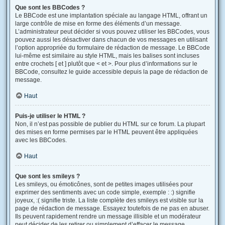
Que sont les BBCodes ?
Le BBCode est une implantation spéciale au langage HTML, offrant un
large contrôle de mise en forme des éléments d’un message.
L’administrateur peut décider si vous pouvez utiliser les BBCodes, vous
pouvez aussi les désactiver dans chacun de vos messages en utilisant
l’option appropriée du formulaire de rédaction de message. Le BBCode
lui-même est similaire au style HTML, mais les balises sont incluses
entre crochets [ et ] plutôt que < et >. Pour plus d’informations sur le
BBCode, consultez le guide accessible depuis la page de rédaction de
message.
Haut
Puis-je utiliser le HTML ?
Non, il n’est pas possible de publier du HTML sur ce forum. La plupart
des mises en forme permises par le HTML peuvent être appliquées
avec les BBCodes.
Haut
Que sont les smileys ?
Les smileys, ou émoticônes, sont de petites images utilisées pour
exprimer des sentiments avec un code simple, exemple : :) signifie
joyeux, :( signifie triste. La liste complète des smileys est visible sur la
page de rédaction de message. Essayez toutefois de ne pas en abuser.
Ils peuvent rapidement rendre un message illisible et un modérateur
peut décider de les retirer ou simplement d’effacer le message.