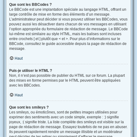
Que sont les BBCodes ?
Le BBCode est une implantation spéciale au langage HTML, offrant un
large contrôle de mise en forme des éléments d’un message.
L’administrateur peut décider si vous pouvez utiliser les BBCodes, vous
pouvez aussi les désactiver dans chacun de vos messages en utilisant
l’option appropriée du formulaire de rédaction de message. Le BBCode
lui-même est similaire au style HTML, mais les balises sont incluses
entre crochets [ et ] plutôt que < et >. Pour plus d’informations sur le
BBCode, consultez le guide accessible depuis la page de rédaction de
message.
Haut
Puis-je utiliser le HTML ?
Non, il n’est pas possible de publier du HTML sur ce forum. La plupart
des mises en forme permises par le HTML peuvent être appliquées
avec les BBCodes.
Haut
Que sont les smileys ?
Les smileys, ou émoticônes, sont de petites images utilisées pour
exprimer des sentiments avec un code simple, exemple : :) signifie
joyeux, :( signifie triste. La liste complète des smileys est visible sur la
page de rédaction de message. Essayez toutefois de ne pas en abuser.
Ils peuvent rapidement rendre un message illisible et un modérateur
peut décider de les retirer ou simplement d’effacer le message.