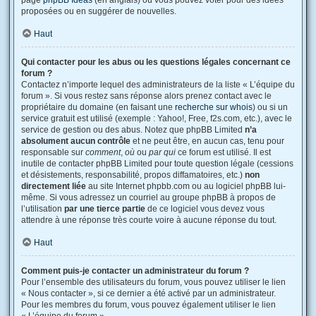
page
phpBB Ideas
(en anglais) où vous pouvez voter pour des idées
proposées ou en suggérer de nouvelles.
Haut
Qui contacter pour les abus ou les questions légales concernant ce
forum ?
Contactez n’importe lequel des administrateurs de la liste « L’équipe du
forum ». Si vous restez sans réponse alors prenez contact avec le
propriétaire du domaine (en faisant une
recherche sur whois
) ou si un
service gratuit est utilisé (exemple : Yahoo!, Free, f2s.com, etc.), avec le
service de gestion ou des abus. Notez que phpBB Limited
n’a
absolument aucun contrôle
et ne peut être, en aucun cas, tenu pour
responsable sur
comment
,
où
ou
par qui
ce forum est utilisé. Il est
inutile de contacter phpBB Limited pour toute question légale (cessions
et désistements, responsabilité, propos diffamatoires, etc.)
non
directement liée
au site Internet phpbb.com ou au logiciel phpBB lui-
même. Si vous adressez un courriel au groupe phpBB à propos de
l’utilisation
par une tierce partie
de ce logiciel vous devez vous
attendre à une réponse très courte voire à aucune réponse du tout.
Haut
Comment puis-je contacter un administrateur du forum ?
Pour l’ensemble des utilisateurs du forum, vous pouvez utiliser le lien
« Nous contacter », si ce dernier a été activé par un administrateur.
Pour les membres du forum, vous pouvez également utiliser le lien