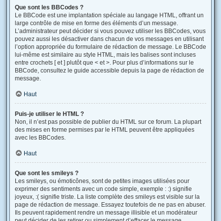
Que sont les BBCodes ?
Le BBCode est une implantation spéciale au langage HTML, offrant un
large contrôle de mise en forme des éléments d’un message.
L’administrateur peut décider si vous pouvez utiliser les BBCodes, vous
pouvez aussi les désactiver dans chacun de vos messages en utilisant
l’option appropriée du formulaire de rédaction de message. Le BBCode
lui-même est similaire au style HTML, mais les balises sont incluses
entre crochets [ et ] plutôt que < et >. Pour plus d’informations sur le
BBCode, consultez le guide accessible depuis la page de rédaction de
message.
Haut
Puis-je utiliser le HTML ?
Non, il n’est pas possible de publier du HTML sur ce forum. La plupart
des mises en forme permises par le HTML peuvent être appliquées
avec les BBCodes.
Haut
Que sont les smileys ?
Les smileys, ou émoticônes, sont de petites images utilisées pour
exprimer des sentiments avec un code simple, exemple : :) signifie
joyeux, :( signifie triste. La liste complète des smileys est visible sur la
page de rédaction de message. Essayez toutefois de ne pas en abuser.
Ils peuvent rapidement rendre un message illisible et un modérateur
peut décider de les retirer ou simplement d’effacer le message.