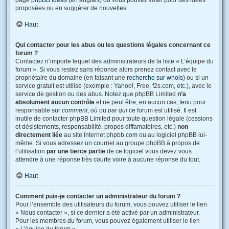
page
phpBB Ideas
(en anglais) où vous pouvez voter pour des idées
proposées ou en suggérer de nouvelles.
Haut
Qui contacter pour les abus ou les questions légales concernant ce
forum ?
Contactez n’importe lequel des administrateurs de la liste « L’équipe du
forum ». Si vous restez sans réponse alors prenez contact avec le
propriétaire du domaine (en faisant une
recherche sur whois
) ou si un
service gratuit est utilisé (exemple : Yahoo!, Free, f2s.com, etc.), avec le
service de gestion ou des abus. Notez que phpBB Limited
n’a
absolument aucun contrôle
et ne peut être, en aucun cas, tenu pour
responsable sur
comment
,
où
ou
par qui
ce forum est utilisé. Il est
inutile de contacter phpBB Limited pour toute question légale (cessions
et désistements, responsabilité, propos diffamatoires, etc.)
non
directement liée
au site Internet phpbb.com ou au logiciel phpBB lui-
même. Si vous adressez un courriel au groupe phpBB à propos de
l’utilisation
par une tierce partie
de ce logiciel vous devez vous
attendre à une réponse très courte voire à aucune réponse du tout.
Haut
Comment puis-je contacter un administrateur du forum ?
Pour l’ensemble des utilisateurs du forum, vous pouvez utiliser le lien
« Nous contacter », si ce dernier a été activé par un administrateur.
Pour les membres du forum, vous pouvez également utiliser le lien