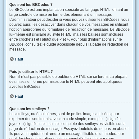
Que sont les BBCodes ?
Le BBCode est une implantation spéciale au langage HTML, offrant un
large contrôle de mise en forme des éléments d’un message.
L’administrateur peut décider si vous pouvez utiliser les BBCodes, vous
pouvez aussi les désactiver dans chacun de vos messages en utilisant
l’option appropriée du formulaire de rédaction de message. Le BBCode
lui-même est similaire au style HTML, mais les balises sont incluses
entre crochets [ et ] plutôt que < et >. Pour plus d’informations sur le
BBCode, consultez le guide accessible depuis la page de rédaction de
message.
Haut
Puis-je utiliser le HTML ?
Non, il n’est pas possible de publier du HTML sur ce forum. La plupart
des mises en forme permises par le HTML peuvent être appliquées
avec les BBCodes.
Haut
Que sont les smileys ?
Les smileys, ou émoticônes, sont de petites images utilisées pour
exprimer des sentiments avec un code simple, exemple : :) signifie
joyeux, :( signifie triste. La liste complète des smileys est visible sur la
page de rédaction de message. Essayez toutefois de ne pas en abuser.
Ils peuvent rapidement rendre un message illisible et un modérateur
peut décider de les retirer ou simplement d’effacer le message.