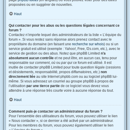
page
phpBB Ideas
(en anglais) où vous pouvez voter pour des idées
proposées ou en suggérer de nouvelles.
Haut
Qui contacter pour les abus ou les questions légales concernant ce
forum ?
Contactez n’importe lequel des administrateurs de la liste « L’équipe du
forum ». Si vous restez sans réponse alors prenez contact avec le
propriétaire du domaine (en faisant une
recherche sur whois
) ou si un
service gratuit est utilisé (exemple : Yahoo!, Free, f2s.com, etc.), avec le
service de gestion ou des abus. Notez que phpBB Limited
n’a
absolument aucun contrôle
et ne peut être, en aucun cas, tenu pour
responsable sur
comment
,
où
ou
par qui
ce forum est utilisé. Il est
inutile de contacter phpBB Limited pour toute question légale (cessions
et désistements, responsabilité, propos diffamatoires, etc.)
non
directement liée
au site Internet phpbb.com ou au logiciel phpBB lui-
même. Si vous adressez un courriel au groupe phpBB à propos de
l’utilisation
par une tierce partie
de ce logiciel vous devez vous
attendre à une réponse très courte voire à aucune réponse du tout.
Haut
Comment puis-je contacter un administrateur du forum ?
Pour l’ensemble des utilisateurs du forum, vous pouvez utiliser le lien
« Nous contacter », si ce dernier a été activé par un administrateur.
Pour les membres du forum, vous pouvez également utiliser le lien