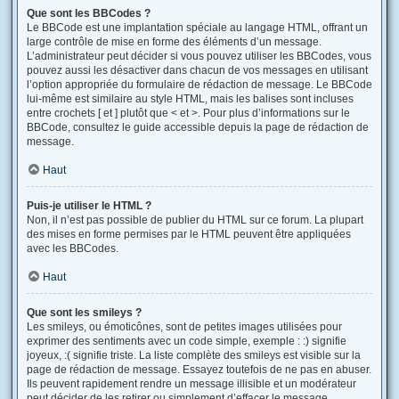
Que sont les BBCodes ?
Le BBCode est une implantation spéciale au langage HTML, offrant un
large contrôle de mise en forme des éléments d’un message.
L’administrateur peut décider si vous pouvez utiliser les BBCodes, vous
pouvez aussi les désactiver dans chacun de vos messages en utilisant
l’option appropriée du formulaire de rédaction de message. Le BBCode
lui-même est similaire au style HTML, mais les balises sont incluses
entre crochets [ et ] plutôt que < et >. Pour plus d’informations sur le
BBCode, consultez le guide accessible depuis la page de rédaction de
message.
Haut
Puis-je utiliser le HTML ?
Non, il n’est pas possible de publier du HTML sur ce forum. La plupart
des mises en forme permises par le HTML peuvent être appliquées
avec les BBCodes.
Haut
Que sont les smileys ?
Les smileys, ou émoticônes, sont de petites images utilisées pour
exprimer des sentiments avec un code simple, exemple : :) signifie
joyeux, :( signifie triste. La liste complète des smileys est visible sur la
page de rédaction de message. Essayez toutefois de ne pas en abuser.
Ils peuvent rapidement rendre un message illisible et un modérateur
peut décider de les retirer ou simplement d’effacer le message.