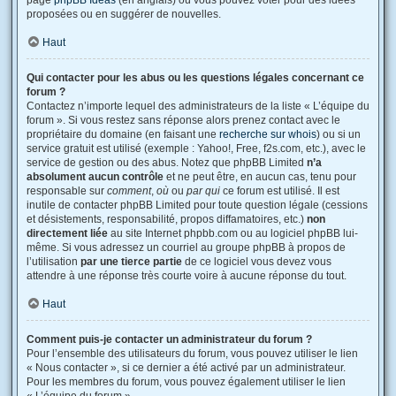
page
phpBB Ideas
(en anglais) où vous pouvez voter pour des idées
proposées ou en suggérer de nouvelles.
Haut
Qui contacter pour les abus ou les questions légales concernant ce
forum ?
Contactez n’importe lequel des administrateurs de la liste « L’équipe du
forum ». Si vous restez sans réponse alors prenez contact avec le
propriétaire du domaine (en faisant une
recherche sur whois
) ou si un
service gratuit est utilisé (exemple : Yahoo!, Free, f2s.com, etc.), avec le
service de gestion ou des abus. Notez que phpBB Limited
n’a
absolument aucun contrôle
et ne peut être, en aucun cas, tenu pour
responsable sur
comment
,
où
ou
par qui
ce forum est utilisé. Il est
inutile de contacter phpBB Limited pour toute question légale (cessions
et désistements, responsabilité, propos diffamatoires, etc.)
non
directement liée
au site Internet phpbb.com ou au logiciel phpBB lui-
même. Si vous adressez un courriel au groupe phpBB à propos de
l’utilisation
par une tierce partie
de ce logiciel vous devez vous
attendre à une réponse très courte voire à aucune réponse du tout.
Haut
Comment puis-je contacter un administrateur du forum ?
Pour l’ensemble des utilisateurs du forum, vous pouvez utiliser le lien
« Nous contacter », si ce dernier a été activé par un administrateur.
Pour les membres du forum, vous pouvez également utiliser le lien