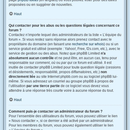
page
phpBB Ideas
(en anglais) où vous pouvez voter pour des idées
proposées ou en suggérer de nouvelles.
Haut
Qui contacter pour les abus ou les questions légales concernant ce
forum ?
Contactez n’importe lequel des administrateurs de la liste « L’équipe du
forum ». Si vous restez sans réponse alors prenez contact avec le
propriétaire du domaine (en faisant une
recherche sur whois
) ou si un
service gratuit est utilisé (exemple : Yahoo!, Free, f2s.com, etc.), avec le
service de gestion ou des abus. Notez que phpBB Limited
n’a
absolument aucun contrôle
et ne peut être, en aucun cas, tenu pour
responsable sur
comment
,
où
ou
par qui
ce forum est utilisé. Il est
inutile de contacter phpBB Limited pour toute question légale (cessions
et désistements, responsabilité, propos diffamatoires, etc.)
non
directement liée
au site Internet phpbb.com ou au logiciel phpBB lui-
même. Si vous adressez un courriel au groupe phpBB à propos de
l’utilisation
par une tierce partie
de ce logiciel vous devez vous
attendre à une réponse très courte voire à aucune réponse du tout.
Haut
Comment puis-je contacter un administrateur du forum ?
Pour l’ensemble des utilisateurs du forum, vous pouvez utiliser le lien
« Nous contacter », si ce dernier a été activé par un administrateur.
Pour les membres du forum, vous pouvez également utiliser le lien