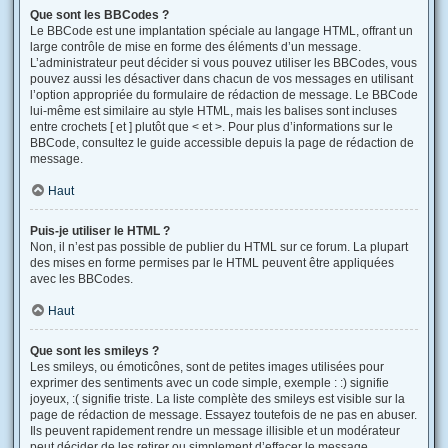
Que sont les BBCodes ?
Le BBCode est une implantation spéciale au langage HTML, offrant un
large contrôle de mise en forme des éléments d’un message.
L’administrateur peut décider si vous pouvez utiliser les BBCodes, vous
pouvez aussi les désactiver dans chacun de vos messages en utilisant
l’option appropriée du formulaire de rédaction de message. Le BBCode
lui-même est similaire au style HTML, mais les balises sont incluses
entre crochets [ et ] plutôt que < et >. Pour plus d’informations sur le
BBCode, consultez le guide accessible depuis la page de rédaction de
message.
Haut
Puis-je utiliser le HTML ?
Non, il n’est pas possible de publier du HTML sur ce forum. La plupart
des mises en forme permises par le HTML peuvent être appliquées
avec les BBCodes.
Haut
Que sont les smileys ?
Les smileys, ou émoticônes, sont de petites images utilisées pour
exprimer des sentiments avec un code simple, exemple : :) signifie
joyeux, :( signifie triste. La liste complète des smileys est visible sur la
page de rédaction de message. Essayez toutefois de ne pas en abuser.
Ils peuvent rapidement rendre un message illisible et un modérateur
peut décider de les retirer ou simplement d’effacer le message.