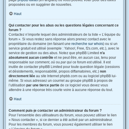
page
phpBB Ideas
(en anglais) où vous pouvez voter pour des idées
proposées ou en suggérer de nouvelles.
Haut
Qui contacter pour les abus ou les questions légales concernant ce
forum ?
Contactez n’importe lequel des administrateurs de la liste « L’équipe du
forum ». Si vous restez sans réponse alors prenez contact avec le
propriétaire du domaine (en faisant une
recherche sur whois
) ou si un
service gratuit est utilisé (exemple : Yahoo!, Free, f2s.com, etc.), avec le
service de gestion ou des abus. Notez que phpBB Limited
n’a
absolument aucun contrôle
et ne peut être, en aucun cas, tenu pour
responsable sur
comment
,
où
ou
par qui
ce forum est utilisé. Il est
inutile de contacter phpBB Limited pour toute question légale (cessions
et désistements, responsabilité, propos diffamatoires, etc.)
non
directement liée
au site Internet phpbb.com ou au logiciel phpBB lui-
même. Si vous adressez un courriel au groupe phpBB à propos de
l’utilisation
par une tierce partie
de ce logiciel vous devez vous
attendre à une réponse très courte voire à aucune réponse du tout.
Haut
Comment puis-je contacter un administrateur du forum ?
Pour l’ensemble des utilisateurs du forum, vous pouvez utiliser le lien
« Nous contacter », si ce dernier a été activé par un administrateur.
Pour les membres du forum, vous pouvez également utiliser le lien