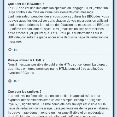
Que sont les BBCodes ?
Le BBCode est une implantation spéciale au langage HTML, offrant un
large contrôle de mise en forme des éléments d’un message.
L’administrateur peut décider si vous pouvez utiliser les BBCodes, vous
pouvez aussi les désactiver dans chacun de vos messages en utilisant
l’option appropriée du formulaire de rédaction de message. Le BBCode
lui-même est similaire au style HTML, mais les balises sont incluses
entre crochets [ et ] plutôt que < et >. Pour plus d’informations sur le
BBCode, consultez le guide accessible depuis la page de rédaction de
message.
Haut
Puis-je utiliser le HTML ?
Non, il n’est pas possible de publier du HTML sur ce forum. La plupart
des mises en forme permises par le HTML peuvent être appliquées
avec les BBCodes.
Haut
Que sont les smileys ?
Les smileys, ou émoticônes, sont de petites images utilisées pour
exprimer des sentiments avec un code simple, exemple : :) signifie
joyeux, :( signifie triste. La liste complète des smileys est visible sur la
page de rédaction de message. Essayez toutefois de ne pas en abuser.
Ils peuvent rapidement rendre un message illisible et un modérateur
peut décider de les retirer ou simplement d’effacer le message.