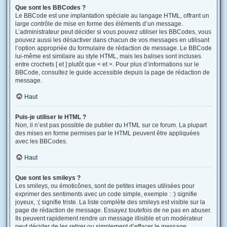
Que sont les BBCodes ?
Le BBCode est une implantation spéciale au langage HTML, offrant un
large contrôle de mise en forme des éléments d’un message.
L’administrateur peut décider si vous pouvez utiliser les BBCodes, vous
pouvez aussi les désactiver dans chacun de vos messages en utilisant
l’option appropriée du formulaire de rédaction de message. Le BBCode
lui-même est similaire au style HTML, mais les balises sont incluses
entre crochets [ et ] plutôt que < et >. Pour plus d’informations sur le
BBCode, consultez le guide accessible depuis la page de rédaction de
message.
Haut
Puis-je utiliser le HTML ?
Non, il n’est pas possible de publier du HTML sur ce forum. La plupart
des mises en forme permises par le HTML peuvent être appliquées
avec les BBCodes.
Haut
Que sont les smileys ?
Les smileys, ou émoticônes, sont de petites images utilisées pour
exprimer des sentiments avec un code simple, exemple : :) signifie
joyeux, :( signifie triste. La liste complète des smileys est visible sur la
page de rédaction de message. Essayez toutefois de ne pas en abuser.
Ils peuvent rapidement rendre un message illisible et un modérateur
peut décider de les retirer ou simplement d’effacer le message.