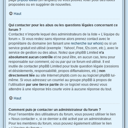
page
phpBB Ideas
(en anglais) où vous pouvez voter pour des idées
proposées ou en suggérer de nouvelles.
Haut
Qui contacter pour les abus ou les questions légales concernant ce
forum ?
Contactez n’importe lequel des administrateurs de la liste « L’équipe du
forum ». Si vous restez sans réponse alors prenez contact avec le
propriétaire du domaine (en faisant une
recherche sur whois
) ou si un
service gratuit est utilisé (exemple : Yahoo!, Free, f2s.com, etc.), avec le
service de gestion ou des abus. Notez que phpBB Limited
n’a
absolument aucun contrôle
et ne peut être, en aucun cas, tenu pour
responsable sur
comment
,
où
ou
par qui
ce forum est utilisé. Il est
inutile de contacter phpBB Limited pour toute question légale (cessions
et désistements, responsabilité, propos diffamatoires, etc.)
non
directement liée
au site Internet phpbb.com ou au logiciel phpBB lui-
même. Si vous adressez un courriel au groupe phpBB à propos de
l’utilisation
par une tierce partie
de ce logiciel vous devez vous
attendre à une réponse très courte voire à aucune réponse du tout.
Haut
Comment puis-je contacter un administrateur du forum ?
Pour l’ensemble des utilisateurs du forum, vous pouvez utiliser le lien
« Nous contacter », si ce dernier a été activé par un administrateur.
Pour les membres du forum, vous pouvez également utiliser le lien