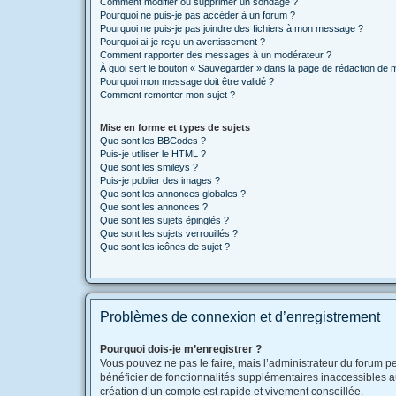
Comment modifier ou supprimer un sondage ?
Pourquoi ne puis-je pas accéder à un forum ?
Pourquoi ne puis-je pas joindre des fichiers à mon message ?
Pourquoi ai-je reçu un avertissement ?
Comment rapporter des messages à un modérateur ?
À quoi sert le bouton « Sauvegarder » dans la page de rédaction de
Pourquoi mon message doit être validé ?
Comment remonter mon sujet ?
Mise en forme et types de sujets
Que sont les BBCodes ?
Puis-je utiliser le HTML ?
Que sont les smileys ?
Puis-je publier des images ?
Que sont les annonces globales ?
Que sont les annonces ?
Que sont les sujets épinglés ?
Que sont les sujets verrouillés ?
Que sont les icônes de sujet ?
Problèmes de connexion et d’enregistrement
Pourquoi dois-je m’enregistrer ?
Vous pouvez ne pas le faire, mais l’administrateur du forum pe
bénéficier de fonctionnalités supplémentaires inaccessibles a
création d’un compte est rapide et vivement conseillée.