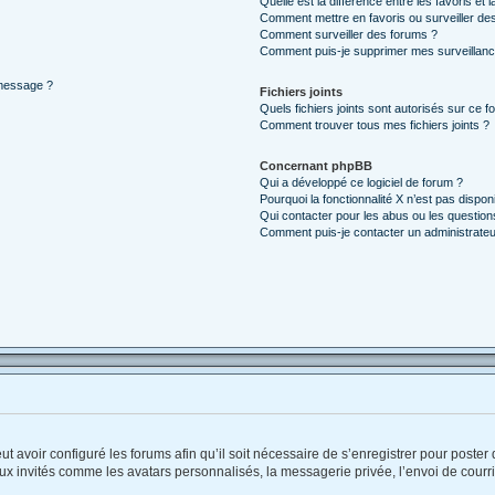
Quelle est la différence entre les favoris et l
Comment mettre en favoris ou surveiller des
Comment surveiller des forums ?
Comment puis-je supprimer mes surveillanc
 message ?
Fichiers joints
Quels fichiers joints sont autorisés sur ce f
Comment trouver tous mes fichiers joints ?
Concernant phpBB
Qui a développé ce logiciel de forum ?
Pourquoi la fonctionnalité X n’est pas dispon
Qui contacter pour les abus ou les questio
Comment puis-je contacter un administrateu
ut avoir configuré les forums afin qu’il soit nécessaire de s’enregistrer pour poste
ux invités comme les avatars personnalisés, la messagerie privée, l’envoi de courr