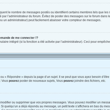
ndiquent le nombre de messages postés ou identifient certains membres tels que les
tré par l’administrateur du forum. Évitez de poster des messages sur le forum dans l
 (ou un administrateur) peut facilement abaisser votre compteur de messages.
emande de me connecter !?
ire intégré (si la fonction a été activée par l’administrateur). Ceci pour empêcher l’
ou « Répondre » depuis la page d’un sujet. Il se peut que vous ayez besoin d’être 
 : Vous
pouvez
poster de nouveaux sujets, Vous
pouvez
joindre des fichiers, etc.
 modifier ou supprimer que vos propres messages. Vous pouvez modifier un messag
 quelqu’un a déjà répondu au message, un petit texte s’affichera en bas du messag