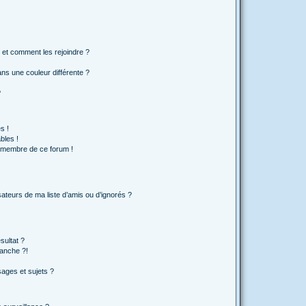
s et comment les rejoindre ?
s une couleur différente ?
?
s !
bles !
n membre de ce forum !
ateurs de ma liste d’amis ou d’ignorés ?
sultat ?
anche ?!
ages et sujets ?