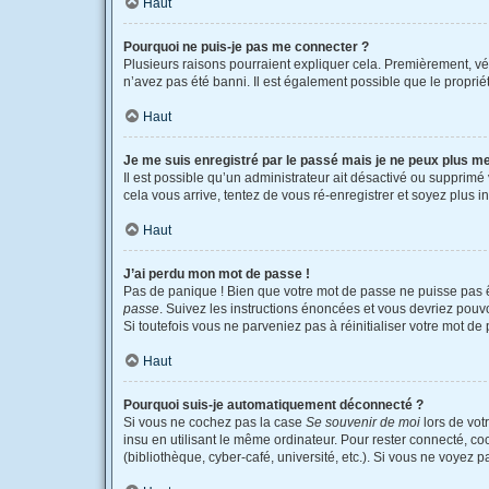
Haut
Pourquoi ne puis-je pas me connecter ?
Plusieurs raisons pourraient expliquer cela. Premièrement, véri
n’avez pas été banni. Il est également possible que le propriétai
Haut
Je me suis enregistré par le passé mais je ne peux plus m
Il est possible qu’un administrateur ait désactivé ou supprimé
cela vous arrive, tentez de vous ré-enregistrer et soyez plus in
Haut
J’ai perdu mon mot de passe !
Pas de panique ! Bien que votre mot de passe ne puisse pas êtr
passe
. Suivez les instructions énoncées et vous devriez pou
Si toutefois vous ne parveniez pas à réinitialiser votre mot d
Haut
Pourquoi suis-je automatiquement déconnecté ?
Si vous ne cochez pas la case
Se souvenir de moi
lors de vot
insu en utilisant le même ordinateur. Pour rester connecté, c
(bibliothèque, cyber-café, université, etc.). Si vous ne voyez p