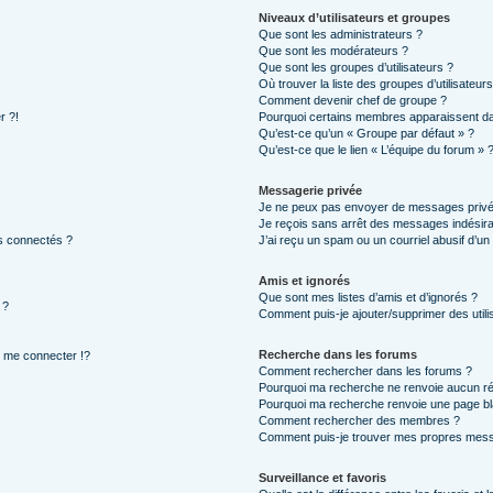
Niveaux d’utilisateurs et groupes
Que sont les administrateurs ?
Que sont les modérateurs ?
Que sont les groupes d’utilisateurs ?
Où trouver la liste des groupes d’utilisateur
Comment devenir chef de groupe ?
r ?!
Pourquoi certains membres apparaissent dan
Qu’est-ce qu’un « Groupe par défaut » ?
Qu’est-ce que le lien « L’équipe du forum » 
Messagerie privée
Je ne peux pas envoyer de messages privé
Je reçois sans arrêt des messages indésira
s connectés ?
J’ai reçu un spam ou un courriel abusif d’u
Amis et ignorés
Que sont mes listes d’amis et d’ignorés ?
 ?
Comment puis-je ajouter/supprimer des utilis
Recherche dans les forums
me connecter !?
Comment rechercher dans les forums ?
Pourquoi ma recherche ne renvoie aucun ré
Pourquoi ma recherche renvoie une page bl
Comment rechercher des membres ?
Comment puis-je trouver mes propres mess
Surveillance et favoris