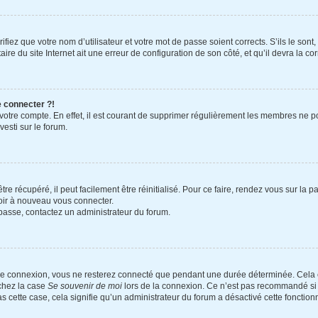
fiez que votre nom d’utilisateur et votre mot de passe soient corrects. S’ils le sont
re du site Internet ait une erreur de configuration de son côté, et qu’il devra la cor
e connecter ?!
 votre compte. En effet, il est courant de supprimer régulièrement les membres ne po
vesti sur le forum.
e récupéré, il peut facilement être réinitialisé. Pour ce faire, rendez vous sur la
voir à nouveau vous connecter.
e passe, contactez un administrateur du forum.
re connexion, vous ne resterez connecté que pendant une durée déterminée. Cela 
ochez la case
Se souvenir de moi
lors de la connexion. Ce n’est pas recommandé si 
as cette case, cela signifie qu’un administrateur du forum a désactivé cette fonctionn