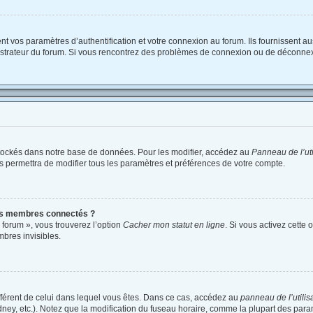
vos paramètres d’authentification et votre connexion au forum. Ils fournissent auss
nistrateur du forum. Si vous rencontrez des problèmes de connexion ou de déconnex
tockés dans notre base de données. Pour les modifier, accédez au
Panneau de l’uti
s permettra de modifier tous les paramètres et préférences de votre compte.
es membres connectés ?
 forum », vous trouverez l’option
Cacher mon statut en ligne
. Si vous activez cette 
bres invisibles.
différent de celui dans lequel vous êtes. Dans ce cas, accédez au
panneau de l’utilis
dney, etc.). Notez que la modification du fuseau horaire, comme la plupart des par