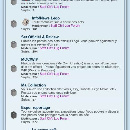
vous aider à vous y retrouver.
Staff Ch'ti Lug Forum
Modérateur :
Sujets :
9
Info/News Lego
Toute l'actualité sur la sortie des sets
Staff Ch'ti Lug Forum
Modérateur :
Sujets :
161
Set Officiel & Review
Publiez les photos des sets officiels Lego. Vous pouvez également y
mettre une review d'un set.
Staff Ch'ti Lug Forum
Modérateur :
Sujets :
204
MOC/WIP
Photos de vos créations (My Own Creation) issu ou non d'une base
d'un set officiel - Postez également vos projets en cours de réalisation,
WIP (Work In Progress)
Staff Ch'ti Lug Forum
Modérateur :
Sujets :
924
Ma Collection
Vous avez une collection Star Wars, City, Hobbits, Lego Movie, etc?
Postez vos photos dans cette rubrique.
Staff Ch'ti Lug Forum
Modérateur :
Sujets :
87
Expo, reportage
Tout ce qui se rapporte aux expositions Lego. Vous pouvez y déposer
vos photos pour partager avec la communautée.
Staff Ch'ti Lug Forum
Modérateur :
Sujets :
277
La pause café