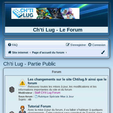
Ch'ti Lug - Le Forum
FAQ
S’enregistrer
Connexion
Site internet
Page d'accueil du forum
Ch'ti Lug - Partie Public
Forum
Les changements sur le site Chtilug.fr ainsi que le
forum
Retouvez toutes les mises à jour, les modifications et les
informations importantes du site et du forum
Staff Ch'ti Lug Forum
Modérateur :
Sous-forum :
Rubrique Spéciale Mise à Jour
Sujets :
45
Tutorial Forum
Avec la mise à jour du forum, il va falloir s'habituer à quelques
changements. Cette rubrique sera constitué de Tutorial, pour