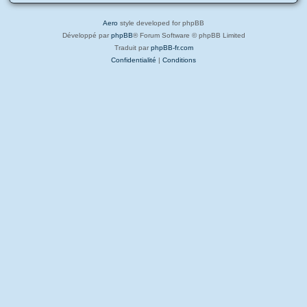
Aero
style developed for phpBB
Développé par
phpBB
® Forum Software © phpBB Limited
Traduit par
phpBB-fr.com
Confidentialité
|
Conditions