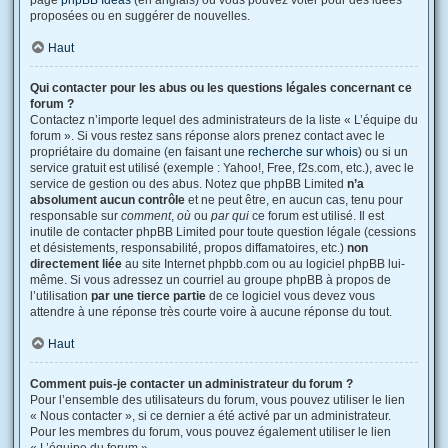
page
phpBB Ideas
(en anglais) où vous pouvez voter pour des idées
proposées ou en suggérer de nouvelles.
Haut
Qui contacter pour les abus ou les questions légales concernant ce
forum ?
Contactez n’importe lequel des administrateurs de la liste « L’équipe du
forum ». Si vous restez sans réponse alors prenez contact avec le
propriétaire du domaine (en faisant une
recherche sur whois
) ou si un
service gratuit est utilisé (exemple : Yahoo!, Free, f2s.com, etc.), avec le
service de gestion ou des abus. Notez que phpBB Limited
n’a
absolument aucun contrôle
et ne peut être, en aucun cas, tenu pour
responsable sur
comment
,
où
ou
par qui
ce forum est utilisé. Il est
inutile de contacter phpBB Limited pour toute question légale (cessions
et désistements, responsabilité, propos diffamatoires, etc.)
non
directement liée
au site Internet phpbb.com ou au logiciel phpBB lui-
même. Si vous adressez un courriel au groupe phpBB à propos de
l’utilisation
par une tierce partie
de ce logiciel vous devez vous
attendre à une réponse très courte voire à aucune réponse du tout.
Haut
Comment puis-je contacter un administrateur du forum ?
Pour l’ensemble des utilisateurs du forum, vous pouvez utiliser le lien
« Nous contacter », si ce dernier a été activé par un administrateur.
Pour les membres du forum, vous pouvez également utiliser le lien