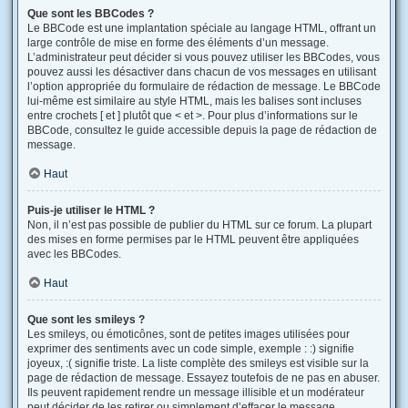
Que sont les BBCodes ?
Le BBCode est une implantation spéciale au langage HTML, offrant un
large contrôle de mise en forme des éléments d’un message.
L’administrateur peut décider si vous pouvez utiliser les BBCodes, vous
pouvez aussi les désactiver dans chacun de vos messages en utilisant
l’option appropriée du formulaire de rédaction de message. Le BBCode
lui-même est similaire au style HTML, mais les balises sont incluses
entre crochets [ et ] plutôt que < et >. Pour plus d’informations sur le
BBCode, consultez le guide accessible depuis la page de rédaction de
message.
Haut
Puis-je utiliser le HTML ?
Non, il n’est pas possible de publier du HTML sur ce forum. La plupart
des mises en forme permises par le HTML peuvent être appliquées
avec les BBCodes.
Haut
Que sont les smileys ?
Les smileys, ou émoticônes, sont de petites images utilisées pour
exprimer des sentiments avec un code simple, exemple : :) signifie
joyeux, :( signifie triste. La liste complète des smileys est visible sur la
page de rédaction de message. Essayez toutefois de ne pas en abuser.
Ils peuvent rapidement rendre un message illisible et un modérateur
peut décider de les retirer ou simplement d’effacer le message.