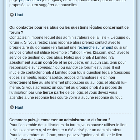
page
phpBB Ideas
(en anglais) où vous pouvez voter pour des idées
proposées ou en suggérer de nouvelles.
Haut
Qui contacter pour les abus ou les questions légales concernant ce
forum ?
Contactez n’importe lequel des administrateurs de la liste « L’équipe du
forum ». Si vous restez sans réponse alors prenez contact avec le
propriétaire du domaine (en faisant une
recherche sur whois
) ou si un
service gratuit est utilisé (exemple : Yahoo!, Free, f2s.com, etc.), avec le
service de gestion ou des abus. Notez que phpBB Limited
n’a
absolument aucun contrôle
et ne peut être, en aucun cas, tenu pour
responsable sur
comment
,
où
ou
par qui
ce forum est utilisé. Il est
inutile de contacter phpBB Limited pour toute question légale (cessions
et désistements, responsabilité, propos diffamatoires, etc.)
non
directement liée
au site Internet phpbb.com ou au logiciel phpBB lui-
même. Si vous adressez un courriel au groupe phpBB à propos de
l’utilisation
par une tierce partie
de ce logiciel vous devez vous
attendre à une réponse très courte voire à aucune réponse du tout.
Haut
Comment puis-je contacter un administrateur du forum ?
Pour l’ensemble des utilisateurs du forum, vous pouvez utiliser le lien
« Nous contacter », si ce dernier a été activé par un administrateur.
Pour les membres du forum, vous pouvez également utiliser le lien