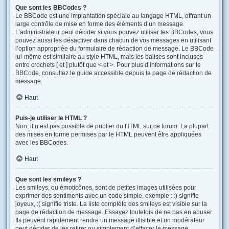
Que sont les BBCodes ?
Le BBCode est une implantation spéciale au langage HTML, offrant un
large contrôle de mise en forme des éléments d’un message.
L’administrateur peut décider si vous pouvez utiliser les BBCodes, vous
pouvez aussi les désactiver dans chacun de vos messages en utilisant
l’option appropriée du formulaire de rédaction de message. Le BBCode
lui-même est similaire au style HTML, mais les balises sont incluses
entre crochets [ et ] plutôt que < et >. Pour plus d’informations sur le
BBCode, consultez le guide accessible depuis la page de rédaction de
message.
Haut
Puis-je utiliser le HTML ?
Non, il n’est pas possible de publier du HTML sur ce forum. La plupart
des mises en forme permises par le HTML peuvent être appliquées
avec les BBCodes.
Haut
Que sont les smileys ?
Les smileys, ou émoticônes, sont de petites images utilisées pour
exprimer des sentiments avec un code simple, exemple : :) signifie
joyeux, :( signifie triste. La liste complète des smileys est visible sur la
page de rédaction de message. Essayez toutefois de ne pas en abuser.
Ils peuvent rapidement rendre un message illisible et un modérateur
peut décider de les retirer ou simplement d’effacer le message.