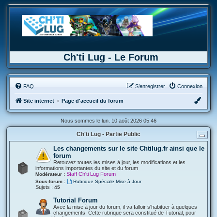
Ch'ti Lug - Le Forum
FAQ
S’enregistrer
Connexion
Site internet
Page d'accueil du forum
Nous sommes le lun. 10 août 2026 05:46
Ch'ti Lug - Partie Public
Les changements sur le site Chtilug.fr ainsi que le
forum
Retouvez toutes les mises à jour, les modifications et les
informations importantes du site et du forum
Staff Ch'ti Lug Forum
Modérateur :
Sous-forum :
Rubrique Spéciale Mise à Jour
Sujets :
45
Tutorial Forum
Avec la mise à jour du forum, il va falloir s'habituer à quelques
changements. Cette rubrique sera constitué de Tutorial, pour