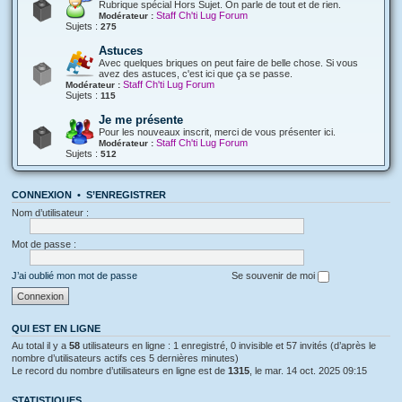
Rubrique spécial Hors Sujet. On parle de tout et de rien.
Staff Ch'ti Lug Forum
Modérateur :
Sujets :
275
Astuces
Avec quelques briques on peut faire de belle chose. Si vous
avez des astuces, c'est ici que ça se passe.
Staff Ch'ti Lug Forum
Modérateur :
Sujets :
115
Je me présente
Pour les nouveaux inscrit, merci de vous présenter ici.
Staff Ch'ti Lug Forum
Modérateur :
Sujets :
512
CONNEXION
•
S’ENREGISTRER
Nom d’utilisateur :
Mot de passe :
J’ai oublié mon mot de passe
Se souvenir de moi
QUI EST EN LIGNE
Au total il y a
58
utilisateurs en ligne : 1 enregistré, 0 invisible et 57 invités (d’après le
nombre d’utilisateurs actifs ces 5 dernières minutes)
Le record du nombre d’utilisateurs en ligne est de
1315
, le mar. 14 oct. 2025 09:15
STATISTIQUES