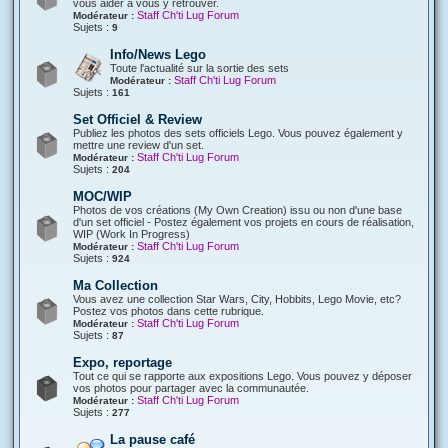
vous aider à vous y retrouver.
Staff Ch'ti Lug Forum
Modérateur :
Sujets :
9
Info/News Lego
Toute l'actualité sur la sortie des sets
Staff Ch'ti Lug Forum
Modérateur :
Sujets :
161
Set Officiel & Review
Publiez les photos des sets officiels Lego. Vous pouvez également y
mettre une review d'un set.
Staff Ch'ti Lug Forum
Modérateur :
Sujets :
204
MOC/WIP
Photos de vos créations (My Own Creation) issu ou non d'une base
d'un set officiel - Postez également vos projets en cours de réalisation,
WIP (Work In Progress)
Staff Ch'ti Lug Forum
Modérateur :
Sujets :
924
Ma Collection
Vous avez une collection Star Wars, City, Hobbits, Lego Movie, etc?
Postez vos photos dans cette rubrique.
Staff Ch'ti Lug Forum
Modérateur :
Sujets :
87
Expo, reportage
Tout ce qui se rapporte aux expositions Lego. Vous pouvez y déposer
vos photos pour partager avec la communautée.
Staff Ch'ti Lug Forum
Modérateur :
Sujets :
277
La pause café